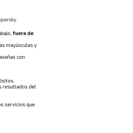
spersky:
abajo,
fuera de
tras mayúsculas y
raseñas con
ósitos.
s resultados del
os servicios que