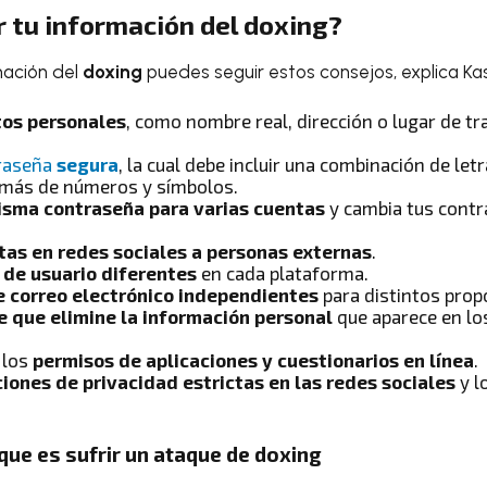
 tu información del doxing?
mación del
doxing
puedes seguir estos consejos, explica Ka
os personales
, como nombre real, dirección o lugar de tr
traseña
segura
, la cual debe incluir una combinación de le
emás de números y símbolos.
misma contraseña para varias cuentas
y cambia tus cont
ntas en redes sociales a personas externas
.
de usuario diferentes
en cada plataforma.
 correo electrónico independientes
para distintos prop
 que elimine la información personal
que aparece en lo
 los
permisos de aplicaciones y cuestionarios en línea
.
iones de privacidad estrictas en las redes sociales
y l
que es sufrir un ataque de doxing