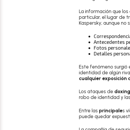
La información que los 
particular, el lugar de
Kaspersky; aunque no s
Correspondencia
Antecedentes p
Fotos personal
Detalles perso
Este fenómeno surgió 
identidad de algún riva
cualquier exposición 
Los ataques de
doxin
robo de identidad y la
Entre las
principale
s v
puede quedar expuest
La compañía de seguri