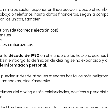
criminales suelen exponer en línea puede ir desde el nombre 
 trabajo o teléfonos, hasta datos financieros, según la com
on los únicos, también:
 privada (correos electrónicos)
enales
es
nales embarazosos
en la
década de 1990
en el mundo de los hackers, quienes 
l; sin embargo, la definición de
doxing
se ha expandido y 
de información personal
.
g
pueden ir desde ataques menores hasta los más peligroso
s amenazas, dice Kaspersky.
íctimas del doxing están celebridades, políticos y periodist
o.
dad también advierte que estos criminales pueden ver su