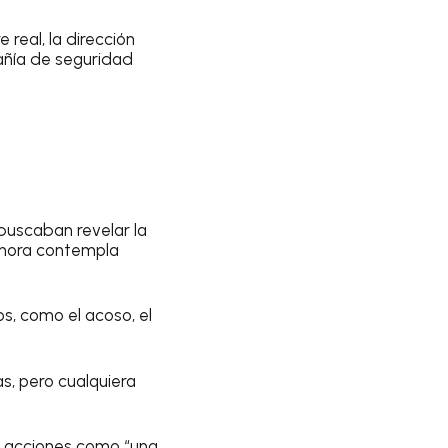
real, la dirección
pañía de seguridad
buscaban revelar la
ahora contempla
s, como el acoso, el
as, pero cualquiera
s acciones como “una