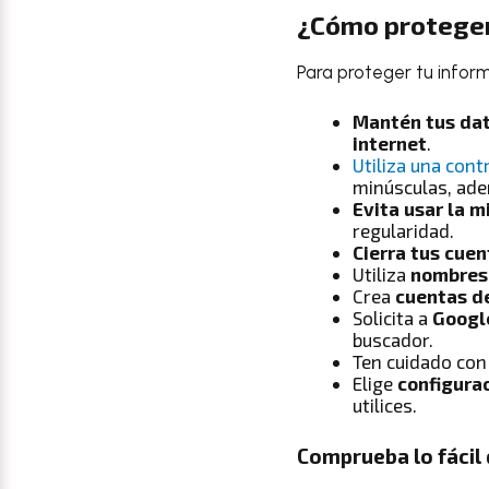
¿Cómo proteger
Para proteger tu infor
Mantén tus dat
internet
.
Utiliza una con
minúsculas, ad
Evita usar la 
regularidad.
Cierra tus cue
Utiliza
nombres 
Crea
cuentas de
Solicita a
Google
buscador.
Ten cuidado con
Elige
configurac
utilices.
Comprueba lo fácil 