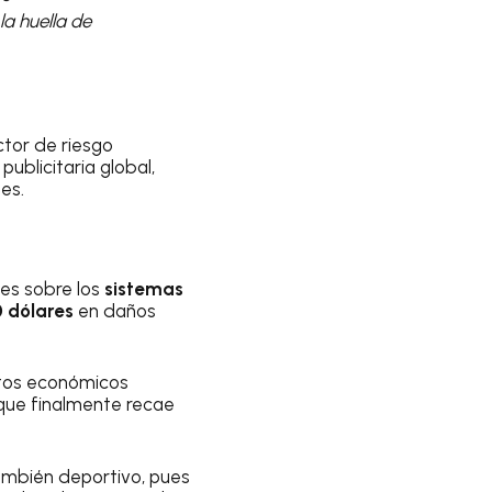
a huella de
ctor de riesgo
ublicitaria global,
es.
es sobre los
sistemas
 dólares
en daños
ctos económicos
 que finalmente recae
ambién deportivo, pues