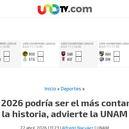
Inicio
»
Deportes
»
 2026 podría ser el más cont
la historia, advierte la UNAM
22 abril, 2026
| 11:23
|
Alfredo Narváez
| UNAM