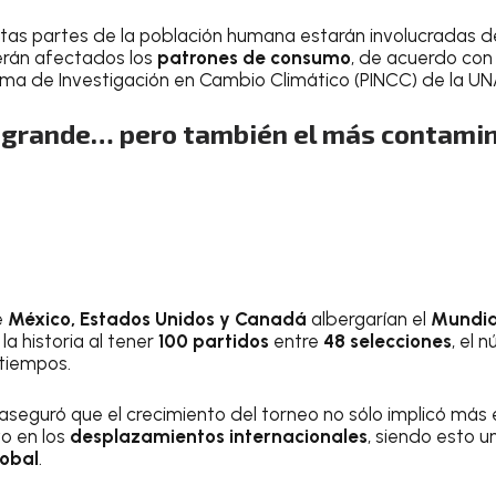
tas partes de la población humana estarán involucradas d
verán afectados los
patrones de consumo
, de acuerdo co
ama de Investigación en Cambio Climático (PINCC) de la U
 grande… pero también el más contamin
e
México, Estados Unidos y Canadá
albergarían el
Mundia
la historia al tener
100 partidos
entre
48 selecciones
, el 
 tiempos.
aseguró que el crecimiento del torneo no sólo implicó más e
vo en los
desplazamientos internacionales
, siendo esto u
lobal
.