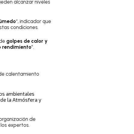
ueden alcanzar niveles
húmedo
“, indicador que
stas condiciones.
 de
golpes de calor y
o rendimiento
”.
s de calentamiento
tos ambientales
s de la Atmósfera y
a organización de
los expertos.