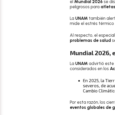
el
Mundial 2026
se dis
peligrosos para
atletas
La
UNAM
también alert
mide el estrés térmico
Al respecto, el especial
problemas de salud
se
Mundial 2026, e
La
UNAM
advirtió este
considerados en los
Ac
En 2025, la Tier
severos, de acue
Cambio Climátic
Por esta razón, los cie
eventos globales de 