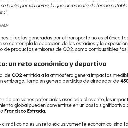
se harán por vía aérea, lo que incrementa de forma notable l
to”.
 UNAM
ones directas generadas por el transporte no es el único fa
 se contempla la operación de los estadios y la exposición p
o de productos emisores de CO2, como combustibles fósil
o: un reto económico y deportivo
al de
CO2
emitida a la atmósfera genera impactos medibl
sin embargo, también genera pérdidas de alrededor de
450
men de emisiones potenciales asociado al evento, los impa
iento global pueden convertirse en un costo significativo
ró
Francisco Estrada
.
 climático no es un reto exclusivamente económico, sino t