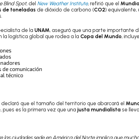
e Blind Spot
, del
New Weather Institute
, refirió que el
Mundia
s de toneladas
de dióxido de carbono (
CO2
) equivalente, 
.
pecialista de la
UNAM
, aseguró que una parte importante d
la logística global que rodea a la
Copa del Mundo
, incluy
iones
nados
cinadores
s de comunicación
al técnico
 declaró que el tamaño del territorio que abarcará el
Mund
, pues es la primera vez que una
justa mundialista
se llev
tre las ciudades sede en América del Norte implica que much