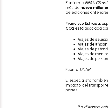
El informe
FIFA’s Climat
más de
nueve millone
de ediciones anteriores
Francisco Estrada
, es
CO2
está asociada con 
Viajes de selecc
Viajes de aficio
Viajes de patro
Viajes de medio
Viajes de person
Fuente: UNAM
El especialista también
impacto del transporte
países.
“La distancia en