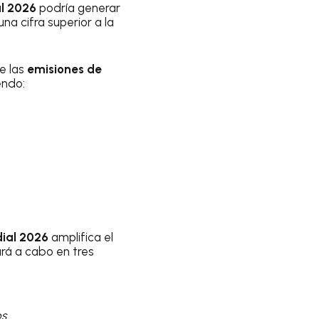
l 2026
podría generar
una cifra superior a la
e las
emisiones de
endo:
ial 2026
amplifica el
ará a cabo en tres
os