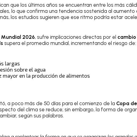
ican que los últimos años se encuentran entre los más cál
ales, lo que confirma una tendencia sostenida al aumento
más, los estudios sugieren que ese ritmo podría estar acel
l
Mundial 2026
, sufre implicaciones directas por el
cambio 
ís
supera el promedio mundial, incrementando el riesgo de:
ás largas
resión sobre el agua
z mayor en la producción de alimentos
tó, a poco más de 50 días para el comienzo de la
Copa de
specto del clima se reduce; sin embargo, la forma de orga
ambiar, según sus palabras.
liga a replantear la forma en que se organizan los grandes 