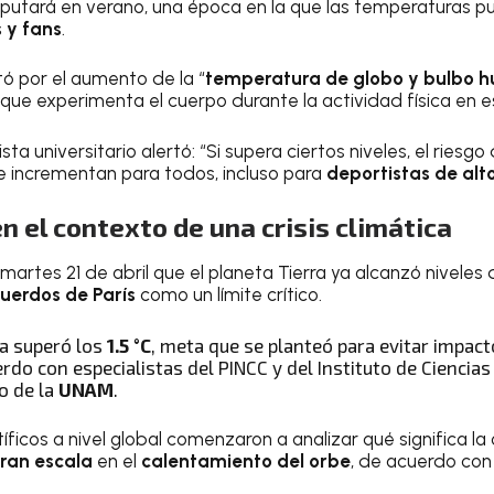
putará en verano, una época en la que las temperaturas p
 y fans
.
ó por el aumento de la “
temperatura de globo y bulbo 
 que experimenta el cuerpo durante la actividad física en e
ista universitario alertó: “Si supera ciertos niveles, el riesgo
 incrementan para todos, incluso para
deportistas de alt
n el contexto de una crisis climática
 martes 21 de abril que el planeta Tierra ya alcanzó nivele
uerdos de París
como un límite crítico.
ra superó los
1.5 °C
, meta que se planteó para evitar impac
rdo con especialistas del PINCC y del Instituto de Ciencia
o de la
UNAM
.
ntíficos a nivel global comenzaron a analizar qué significa l
gran escala
en el
calentamiento del orbe
, de acuerdo con 