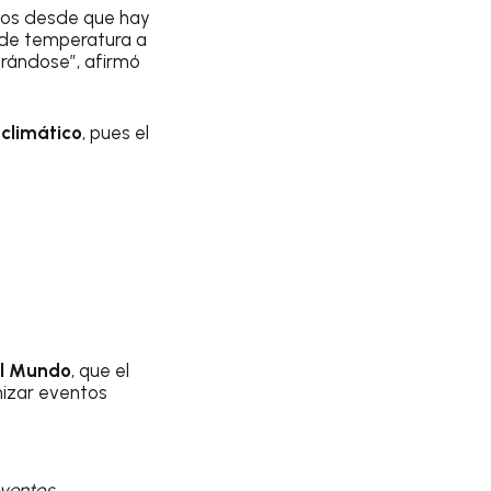
idos desde que hay
 de temperatura a
erándose”, afirmó
climático
, pues el
l Mundo
, que el
nizar eventos
eventos