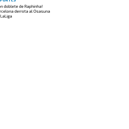
on doblete de Raphinha!
rcelona derrota al Osasuna
 LaLiga