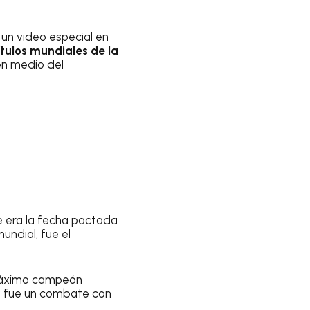
 un video especial en
ítulos mundiales de la
en medio del
re era la fecha pactada
undial, fue el
l máximo campeón
 fue un combate con