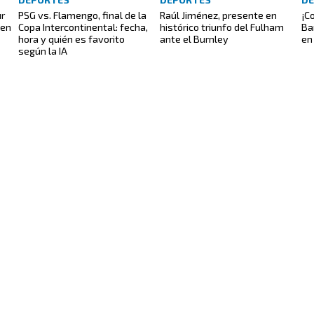
ur
PSG vs. Flamengo, final de la
Raúl Jiménez, presente en
¡C
 en
Copa Intercontinental: fecha,
histórico triunfo del Fulham
Ba
hora y quién es favorito
ante el Burnley
en
según la IA