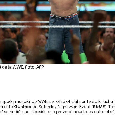
á de la WWE. Foto: AFP
ampeón mundial de WWE, se retiró oficialmente de la lucha l
ta ante
Gunther
en Saturday Night Main Event (
SNME
). Tr
e
” se rindió, una decisión que provocó abucheos entre el pú