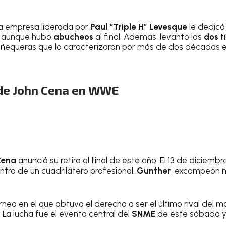
 la empresa liderada por
Paul “Triple H” Levesque
le dedicó
, aunque hubo
abucheos
al final. Además, levantó los
dos t
uñequeras que lo caracterizaron por más de dos décadas 
l de John Cena en WWE
Cena
anunció su retiro al final de este año. El 13 de diciemb
ntro de un cuadrilátero profesional.
Gunther
, excampeón m
orneo en el que obtuvo el derecho a ser el último rival de
 La lucha fue el evento central del
SNME
de este sábado y