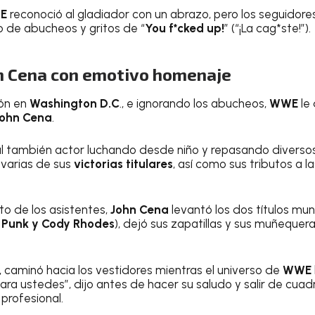
E
reconoció al gladiador con un abrazo, pero los seguidores
lo de abucheos y gritos de “
You f*cked up!
” (“¡La cag*ste!”).
n Cena con emotivo homenaje
ión en
Washington D.C
., e ignorando los abucheos,
WWE
le
John Cena
.
a al también actor luchando desde niño y repasando diver
 varias de sus
victorias titulares
, así como sus tributos a 
o de los asistentes,
John Cena
levantó los dos títulos mu
Punk y Cody Rhodes
), dejó sus zapatillas y sus muñequeras
g, caminó hacia los vestidores mientras el universo de
WWE
ra ustedes”, dijo antes de hacer su saludo y salir de cuadr
profesional.