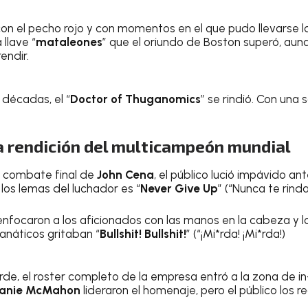
on el pecho rojo y con momentos en el que pudo llevarse la
 llave “
mataleones
” que el oriundo de Boston superó, aun
endir.
 décadas, el “
Doctor of Thuganomics
” se rindió. Con una s
a rendición del multicampeón mundial
l combate final de
John Cena
, el público lució impávido an
los lemas del luchador es “
Never Give Up
” (“Nunca te rinda
nfocaron a los aficionados con las manos en la cabeza y lo
fanáticos gritaban “
Bullshit! Bullshit!
” (“¡Mi*rda! ¡Mi*rda!)
e, el roster completo de la empresa entró a la zona de in-
anie McMahon
lideraron el homenaje, pero el público los r