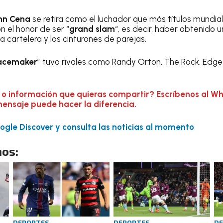
hn Cena
se retira como el luchador que más títulos mundi
n el honor de ser “
grand slam
“, es decir, haber obtenido u
artelera y los cinturones de parejas.
acemaker
” tuvo rivales como Randy Orton, The Rock, Edge,
 o información que quieras compartir? Escríbenos al W
mensaje puede hacer la diferencia.
gle Discover y consulta las noticias al momento
os:
DEPORTES
DEPORTES
D