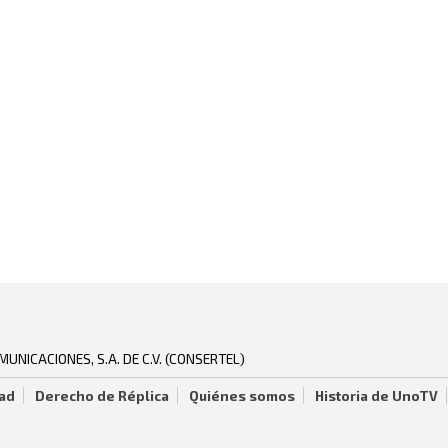
NICACIONES, S.A. DE C.V. (CONSERTEL)
dad
Derecho de Réplica
Quiénes somos
Historia de UnoTV