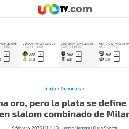
Inicio
»
Deportes
»
na oro, pero la plata se define
 en slalom combinado de Mila
9 febrero, 2026
| 11:11
|
Guillermo Herrera
| Claro Sports