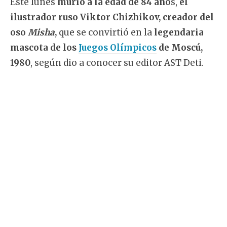
Este lunes
murió a la edad de 84 año
s,
el
ilustrador ruso Viktor Chizhikov, creador del
oso
Misha
,
que se convirtió en la
legendaria
mascota de los
Juegos Olímpicos
de Moscú,
1980
, según dio a conocer su editor AST Deti.