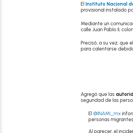
El
Instituto Nacional 
provisional instalado 
Mediante un comunicado 
calle Juan Pablo II, col
Precisó, a su vez, que 
para calentarse debido 
Agregó que las
autori
seguridad de las perso
El
@INAMI_mx
infor
personas migrantes, 
Al parecer, el inci