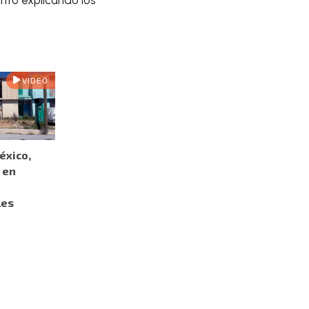
VIDEO
éxico,
 en
les