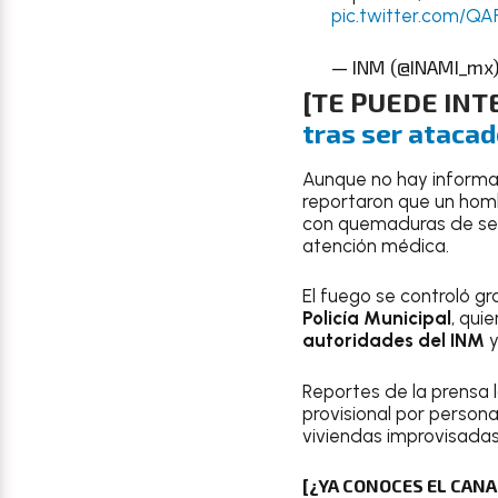
pic.twitter.com/QA
— INM (@INAMI_mx
[TE PUEDE INT
tras ser atacad
Aunque no hay informac
reportaron que un hom
con quemaduras de seg
atención médica.
El fuego se controló gr
Policía Municipal
, qui
autoridades del INM
y
Reportes de la prensa
provisional por persona
viviendas improvisadas
[¿YA CONOCES EL CAN