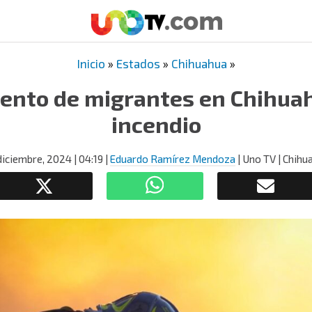
Inicio
»
Estados
»
Chihuahua
»
nto de migrantes en Chihuah
incendio
diciembre, 2024
| 04:19
|
Eduardo Ramírez Mendoza
| Uno TV | Chihu