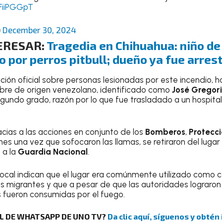
FiiPGGpT
)
December 30, 2024
ERESAR:
Tragedia en Chihuahua: niño d
o por perros pitbull; dueño ya fue arres
ión oficial sobre personas lesionadas por este incendio, h
bre de origen venezolano, identificado como
José Gregor
undo grado, razón por lo que fue trasladado a un hospita
acias a las acciones en conjunto de los
Bomberos
,
Protecci
enes una vez que sofocaron las llamas, se retiraron del lugar
 a la
Guardia Nacional
.
 local indican que el lugar era comúnmente utilizado com
s migrantes y que a pesar de que las autoridades lograron s
 fueron consumidas por el fuego.
AL DE WHATSAPP DE UNO TV?
Da clic aquí, síguenos y obtén