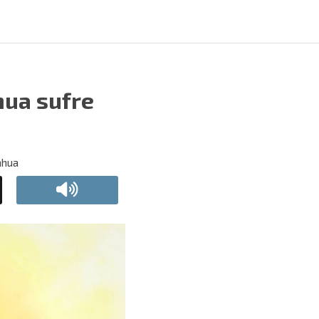
ua sufre
ahua