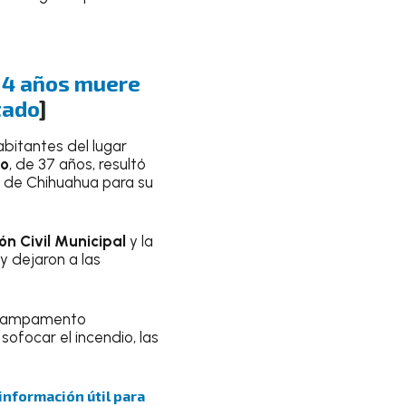
e 4 años muere
tado
]
abitantes del lugar
io
, de 37 años, resultó
l de Chihuahua para su
ón Civil Municipal
y la
 y dejaron a las
o campamento
ofocar el incendio, las
 información útil para