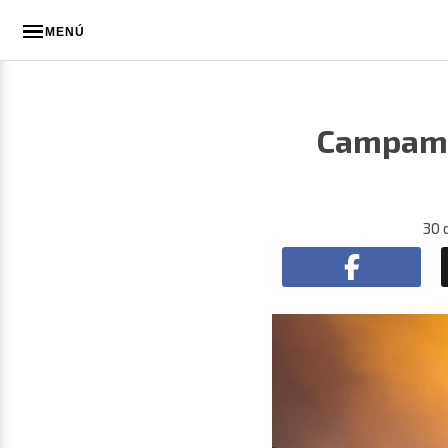
MENÚ
Campame
30 