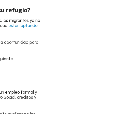
u refugio?
, los migrantes ya no
s que
están optando
a oportunidad para
guiente
un empleo formal y
 Social, créditos y
ito explicando los