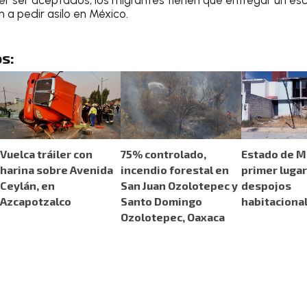
n a pedir asilo en México.
s:
Vuelca tráiler con
75% controlado,
Estado de M
harina sobre Avenida
incendio forestal en
primer lugar
Ceylán, en
San Juan Ozolotepec y
despojos
Azcapotzalco
Santo Domingo
habitaciona
Ozolotepec, Oaxaca