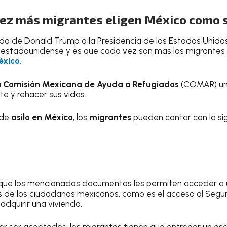
vez más migrantes eligen México como s
ada de Donald Trump a la Presidencia de los Estados Unidos
lo estadounidense y es que cada vez son más los migrante
éxico
.
a
Comisión Mexicana de Ayuda a Refugiados
(COMAR) un
e y rehacer sus vidas.
 de
asilo en México
, los
migrantes
pueden contar con la si
 que los mencionados documentos les permiten acceder a 
os de los ciudadanos mexicanos, como es el acceso al Seguro
 adquirir una vivienda.
r ser aceptados, los migrantes tienen que entregar un escr