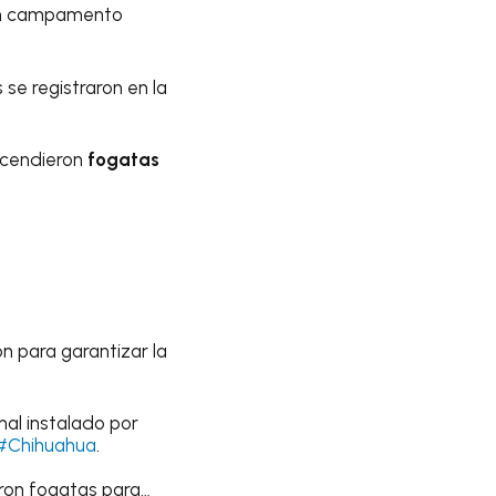
 un campamento
 se registraron en la
encendieron
fogatas
ón para garantizar la
al instalado por
#Chihuahua
.
eron fogatas para…