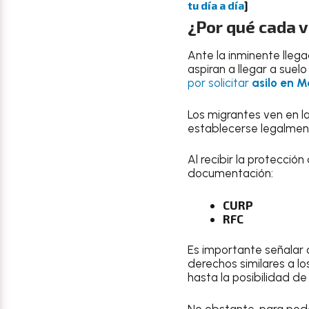
tu día a día
]
¿Por qué cada 
Ante la inminente lleg
aspiran a llegar a sue
por solicitar
asilo en M
Los migrantes ven en l
establecerse legalment
Al recibir la protección
documentación:
CURP
RFC
Es importante señalar
derechos similares a l
hasta la posibilidad de
No obstante, para pode