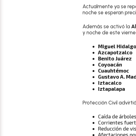
Actualmente ya se re
noche se esperan precip
Además se activó la
A
y noche de este vierne
Miguel Hidalg
Azcapotzalco
Benito Juárez
Coyoacán
Cuauhtémoc
Gustavo A. Ma
Iztacalco
Iztapalapa
Protección Civil advirt
Caída de árbole
Corrientes fuert
Reducción de vis
Afectaciones po