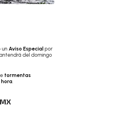
ó un
Aviso Especial
por
mantendrá del domingo
se
tormentas
 hora
.
CDMX