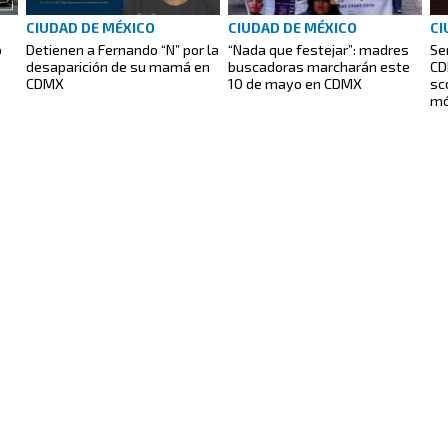
CIUDAD DE MÉXICO
CIUDAD DE MÉXICO
CI
o
Detienen a Fernando “N” por la
“Nada que festejar”: madres
Se
desaparición de su mamá en
buscadoras marcharán este
CD
CDMX
10 de mayo en CDMX
sc
mó