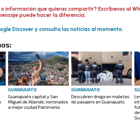
 o información que quieras compartir? Escríbenos al W
mensaje puede hacer la diferencia.
gle Discover y consulta las noticias al momento.
os:
GUANAJUATO
GUANAJUATO
G
Guanajuato capital y San
Descubren droga en maletas
Le
a
Miguel de Allende, nominados
de pasajero en Guanajuato
in
a mejor ciudad Patrimonio
fu
de
Gu