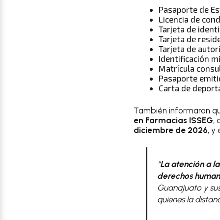
Pasaporte de Es
Licencia de cond
Tarjeta de identi
Tarjeta de resi
Tarjeta de autor
Identificación m
Matrícula consu
Pasaporte emiti
Carta de deporta
También informaron qu
en Farmacias ISSEG
,
diciembre de 2026
, y
“
La atención a la
derechos human
Guanajuato y sus 
quienes la distan