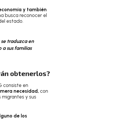
a economía y también
ama busca reconocer el
del estado.
 se traduzca en
 a sus familias
rán obtenerlos?
G consiste en
imera necesidad,
con
s migrantes y sus
lguno de los