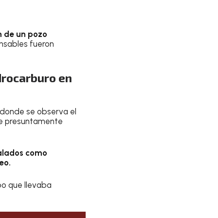
n de un pozo
nsables fueron
drocarburo en
 donde se observa el
 que presuntamente
ñalados como
eo.
po que llevaba