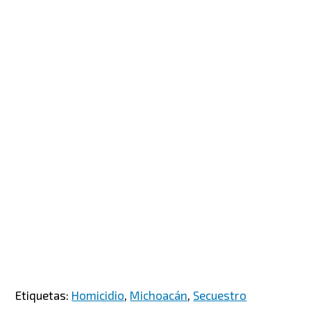
Etiquetas:
Homicidio
,
Michoacán
,
Secuestro