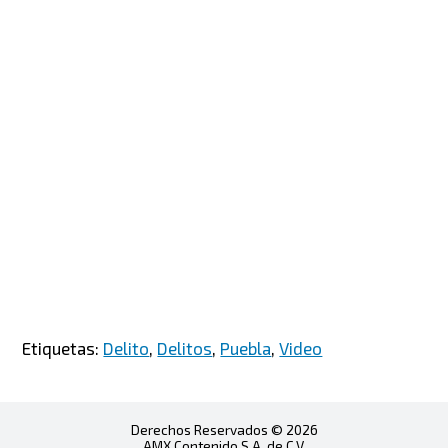
Etiquetas:
Delito
,
Delitos
,
Puebla
,
Video
Derechos Reservados © 2026
AMX Contenido S.A. de C.V.