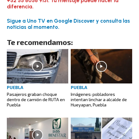
+52 55 8056 9131. Tu mensaje puede hacer la
diferencia.
Sigue a Uno TV en Google Discover y consulta las
noticias al momento.
Te recomendamos:
PUEBLA
PUEBLA
Pasajeros graban choque
Imágenes: pobladores
dentro de camión de RUTA en
intentan linchar a alcalde de
Puebla
Hueyapan, Puebla