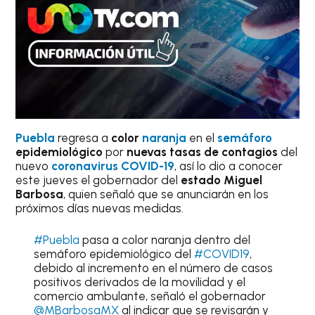
Puebla
regresa a
color
naranja
en el
semáforo
epidemiológico
por
nuevas tasas de contagios
del
nuevo
coronavirus COVID-19
, así lo dio a conocer
este jueves el gobernador del
estado Miguel
Barbosa
, quien señaló que se anunciarán en los
próximos días nuevas medidas.
#Puebla
pasa a color naranja dentro del
semáforo epidemiológico del
#COVID19
,
debido al incremento en el número de casos
positivos derivados de la movilidad y el
comercio ambulante, señaló el gobernador
@MBarbosaMX
al indicar que se revisarán y