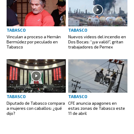
TABASCO
TABASCO
Vinculan a proceso a Hernán
Nuevos videos del incendio en
Bermúdez por peculado en
Dos Bocas: “¡ya valió!”, gritan
Tabasco
trabajadores de Pemex
TABASCO
TABASCO
Diputado de Tabasco compara
CFE anuncia apagones en
a mujeres con caballos: ¿qué
estas zonas de Tabasco este
dijo?
11 de abril