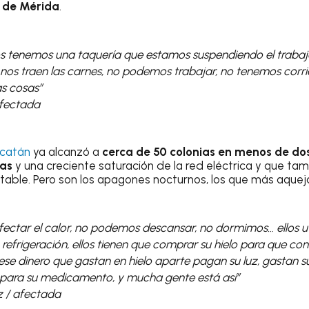
e de Mérida
.
ros tenemos una taquería que estamos suspendiendo el trabajo
nos traen las carnes, no podemos trabajar, no tenemos corri
as cosas”
afectada
catán
ya alcanzó a
cerca de 50 colonias en menos de do
as
y una creciente saturación de la red eléctrica y que tam
able. Pero son los apagones nocturnos, los que más aquej
ectar el calor, no podemos descansar, no dormimos… ellos ut
efrigeración, ellos tienen que comprar su hielo para que con
se dinero que gastan en hielo aparte pagan su luz, gastan s
 para su medicamento, y mucha gente está así”
 / afectada