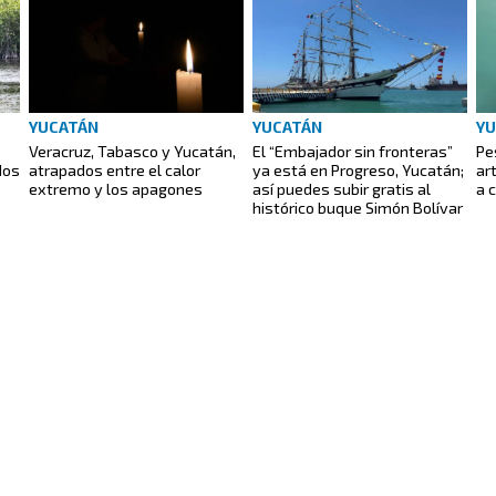
YUCATÁN
YUCATÁN
YU
Veracruz, Tabasco y Yucatán,
El “Embajador sin fronteras”
Pe
dos
atrapados entre el calor
ya está en Progreso, Yucatán;
ar
extremo y los apagones
así puedes subir gratis al
a 
histórico buque Simón Bolívar