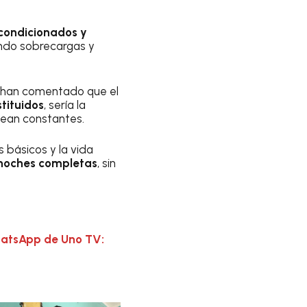
acondicionados y
ndo sobrecargas y
s han comentado que el
tituidos
, sería la
sean constantes.
 básicos y la vida
o noches completas
, sin
hatsApp de Uno TV: