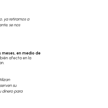
, ya retiramos a
ente, se nos
s meses, en medio de
bién afecta en la
an.
ilizan
serven su
u dinero para