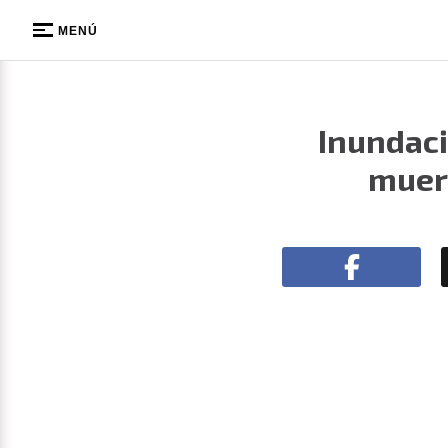
MENÚ
Inundaci
muert