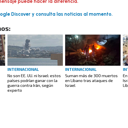
mensaje puede hacer la diferencia.
gle Discover y consulta las noticias al momento.
os:
INTERNACIONAL
INTERNACIONAL
IN
No son EE. UU. ni Israel: estos
Suman más de 300 muertos
En
países podrían ganar con la
en Líbano tras ataques de
Is
guerra contra Irán, según
Israel
Lí
experto