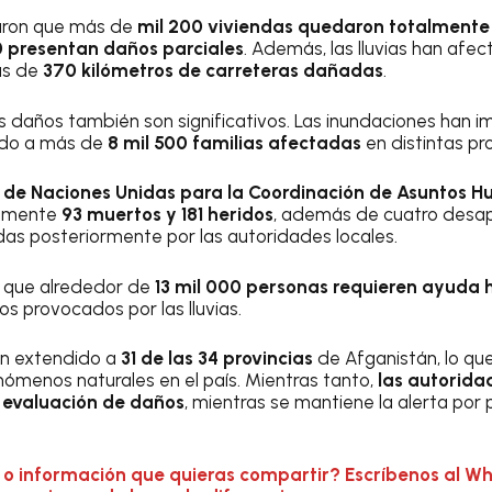
aron que más de
mil 200 viviendas quedaron totalmente
0 presentan daños parciales
. Además, las lluvias han af
ás de
370 kilómetros de carreteras dañadas
.
 los daños también son significativos. Las inundaciones han
ando a más de
8 mil 500 familias afectadas
en distintas pro
 de Naciones Unidas para la Coordinación de Asuntos 
iamente
93 muertos y 181 heridos
, además de cuatro desap
adas posteriormente por las autoridades locales.
 que alrededor de
13 mil 000 personas requieren ayuda
s provocados por las lluvias.
an extendido a
31 de las 34 provincias
de Afganistán, lo que
nómenos naturales en el país. Mientras tanto,
las autorida
y evaluación de daños
, mientras se mantiene la alerta por 
 o información que quieras compartir? Escríbenos al W