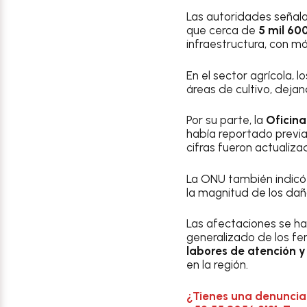
Las autoridades señal
que cerca de
5 mil 60
infraestructura, con m
En el sector agrícola,
áreas de cultivo, dej
Por su parte, la
Oficina
había reportado prev
cifras fueron actualiz
La ONU también indicó
la magnitud de los daño
Las afectaciones se h
generalizado de los fe
labores de atención 
en la región.
¿Tienes una denuncia