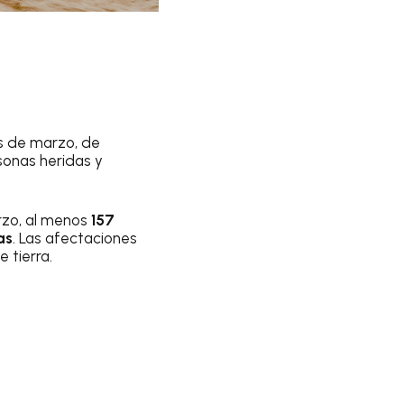
s de marzo, de
sonas heridas y
rzo, al menos
157
as
. Las afectaciones
 tierra.