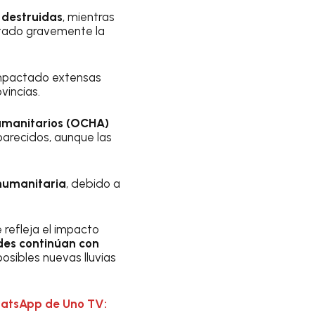
 destruidas
, mientras
ectado gravemente la
 impactado extensas
vincias.
Humanitarios (OCHA)
arecidos, aunque las
 humanitaria
, debido a
 refleja el impacto
des continúan con
posibles nuevas lluvias
hatsApp de Uno TV: