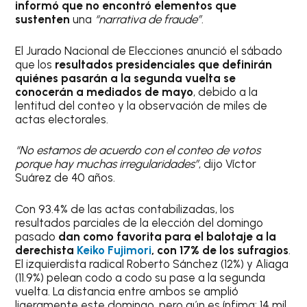
informó que no encontró elementos que
sustenten
una
“narrativa de fraude”
.
El Jurado Nacional de Elecciones anunció el sábado
que los
resultados presidenciales que definirán
quiénes pasarán a la segunda vuelta se
conocerán a mediados de mayo
, debido a la
lentitud del conteo y la observación de miles de
actas electorales.
“No estamos de acuerdo con el conteo de votos
porque hay muchas irregularidades”
, dijo Víctor
Suárez de 40 años.
Con 93.4% de las actas contabilizadas, los
resultados parciales de la elección del domingo
pasado
dan como favorita para el balotaje a la
derechista
Keiko Fujimori
, con 17% de los sufragios
.
El izquierdista radical Roberto Sánchez (12%) y Aliaga
(11.9%) pelean codo a codo su pase a la segunda
vuelta. La distancia entre ambos se amplió
ligeramente este domingo, pero aún es ínfima: 14 mil