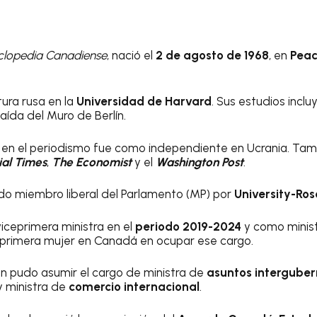
clopedia Canadiense
, nació el
2 de agosto de 1968
, en
Peac
atura rusa en la
Universidad de Harvard
. Sus estudios incl
caída del Muro de Berlín.
a en el periodismo fue como independiente en Ucrania. Ta
ial Times
,
The Economist
y el
Washington Post
.
ido miembro liberal del Parlamento (MP) por
University-Ro
eprimera ministra en el
periodo 2019-2024
y como minist
 primera mujer en Canadá en ocupar ese cargo.
n pudo asumir el cargo de ministra de
asuntos intergube
y ministra de
comercio internacional
.