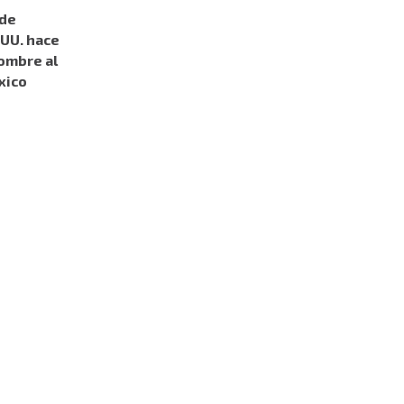
 de
 UU. hace
ombre al
xico