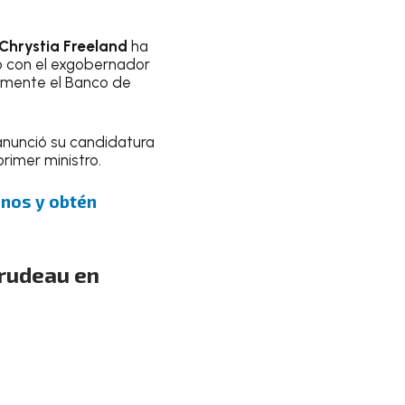
Chrystia Freeland
ha
o con el exgobernador
ormente el Banco de
nunció su candidatura
imer ministro.
uenos y obtén
Trudeau en