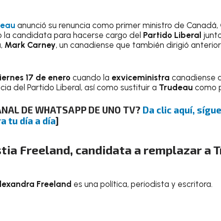
deau
anunció su renuncia como primer ministro de Canadá,
 la candidata para hacerse cargo del
Partido Liberal
junt
a,
Mark Carney
, un canadiense que también dirigió anteri
iernes 17 de enero
cuando la
exviceministra
canadiense a
ia del Partido Liberal, así como sustituir a
Trudeau
como pr
CANAL DE WHATSAPP DE UNO TV?
Da clic aquí, síg
a tu día a día
]
tia Freeland, candidata a remplazar a 
Alexandra Freeland
es una política, periodista y escritora.