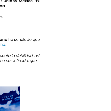
s Unidos-México
, así
ina
.
4.
land
ha señalado que
mp.
peta la debilidad, así
no nos intimida, que