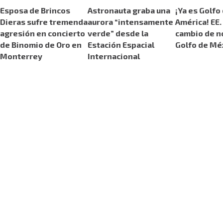
Esposa de Brincos
Astronauta graba una
¡Ya es Golfo
Dieras sufre tremenda
aurora “intensamente
América! EE.
agresión en concierto
verde” desde la
cambio de n
de Binomio de Oro en
Estación Espacial
Golfo de Mé
Monterrey
Internacional