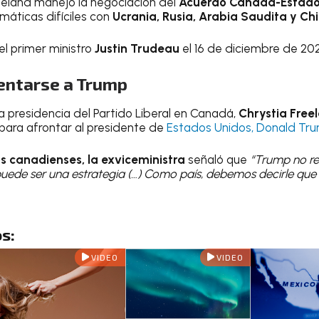
eland manejó la negociación del
Acuerdo Canadá-Estado
máticas difíciles con
Ucrania, Rusia, Arabia Saudita y Ch
el primer ministro
Justin Trudeau
el 16 de diciembre de 202
rentarse a Trump
 presidencia del Partido Liberal en Canadá,
Chrystia Free
 para afrontar al presidente de
Estados Unidos, Donald Tru
s canadienses, la exviceministra
señaló que
“Trump no res
puede ser una estrategia (…) Como país, debemos decirle que 
s:
VIDEO
VIDEO