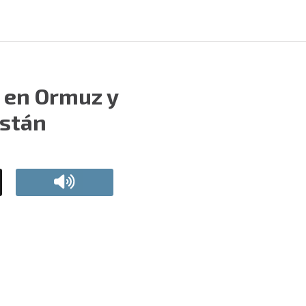
o en Ormuz y
istán