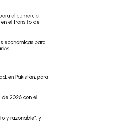
para el comercio
en el tránsito de
das económicas para
rios.
.
d, en Pakistán, para
l de 2026 con el
o y razonable”, y