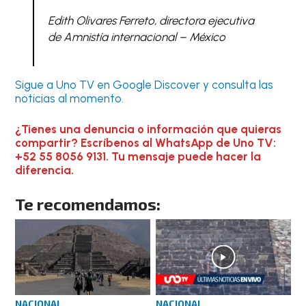
Edith Olivares Ferreto, directora ejecutiva
de Amnistía internacional – México
Sigue a Uno TV en Google Discover y consulta las
noticias al momento.
¿Tienes una denuncia o información que quieras
compartir? Escríbenos al WhatsApp de Uno TV:
+52 55 8056 9131. Tu mensaje puede hacer la
diferencia.
Te recomendamos:
NACIONAL
NACIONAL