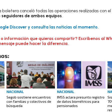
 la boletera canceló todas las operaciones realizadas con el
e
seguidores de ambos equipos
.
gle Discover y consulta las noticias al momento.
 o información que quieras compartir? Escríbenos al W
mensaje puede hacer la diferencia.
os:
NACIONAL
NACIONAL
NA
Segob sostiene encuentros
IMSS aclara presunto registro
Si
con familias y colectivos de
de datos biométricos para
70
búsqueda
pensionados
me
re