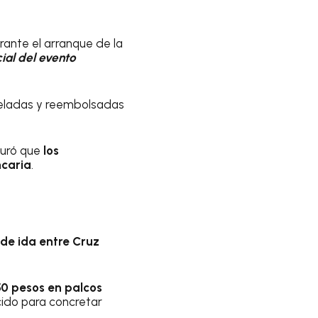
rante el arranque de la
ial del evento
celadas y reembolsadas
guró que
los
ncaria
.
 de ida entre Cruz
50 pesos en palcos
cido para concretar