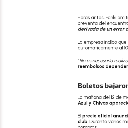
Horas antes, Fanki emit
preventa del encuentro
derivada de un error a
La empresa indicó que
automáticamente al 10
“
No es necesario realiza
reembolsos dependerá
Boletos bajaro
La mañana del 12 de ma
Azul y Chivas aparec
El
precio oficial anun
club
. Durante varios m
compras.