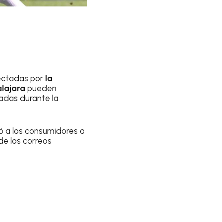
ectadas por
la
lajara
pueden
zadas durante la
tó a los consumidores a
e los correos