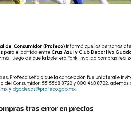
al del Consumidor
(Profeco)
informó que las personas af
os
para el partido entre
Cruz Azul y Club Deportivo Guada
mal, luego de que la boletera Fanki invalidó compras reali
les, Profeco señaló que la cancelación fue unilateral e invi
no del Consumidor: 55 5568 8722 y 800 468 8722, además d
.mx
y
dgodecos@profeco.gob.mx
.
ompras tras error en precios