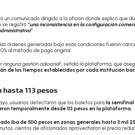
ió un comunicado dirigido a la afición donde explicó que du
 se registró
“
una inconsistencia en la configuración comerc
dministrativo
”
.
 las órdenes generadas bajo esas condiciones fueron can
0% al método de pago original.
r ninguna gestión adicional
”, señaló la plataforma, que ase
n de los tiempos establecidos por cada institución ba
n hasta 113 pesos
yo, usuarios detectaron que los boletos para
la semifinal
ieron temporalmente desde 113 pesos en la plataforma
.
ciado iba de 500 pesos en zonas generales hasta 3 mil 2
inutos, cientos de aficionados aprovecharon el precio redu