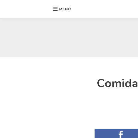
MENÚ
Ir
al
contenido
Comida 