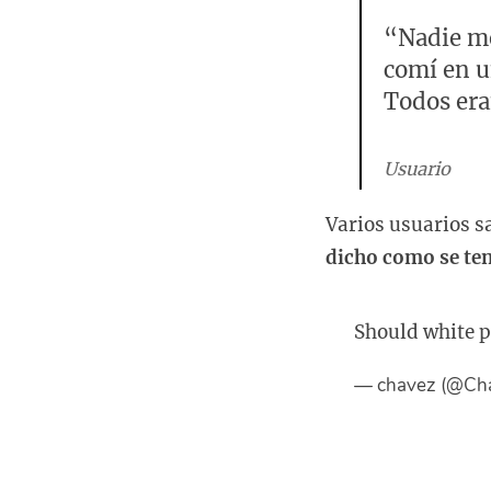
“Nadie me 
comí en u
Todos era
Usuario
Varios usuarios s
dicho como se te
Should white p
— chavez (@Ch