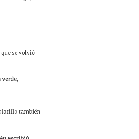
que se volvió
a verde,
platillo también
én escribió