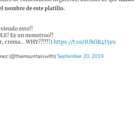
l nombre de este platillo.
 viendo esto!!
LE! Es un monstruo!!
r, crema… WHY??!!!!)
https://t.co/1UhGK4f5yu
mez (@themountainwith)
September 20, 2019