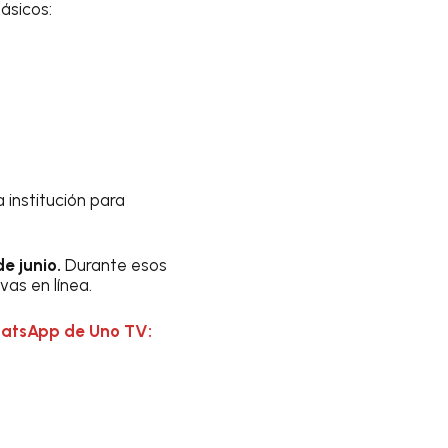
ásicos:
 institución para
e junio.
Durante esos
as en línea.
hatsApp de Uno TV: