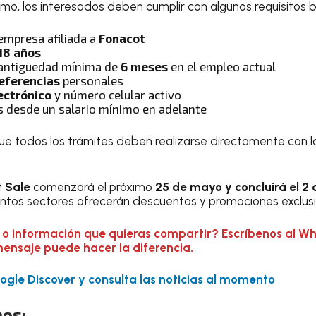
amo, los interesados deben cumplir con algunos requisitos b
empresa afiliada a
Fonacot
18 años
 antigüedad mínima de
6 meses
en el empleo actual
eferencias
personales
ectrónico
y número celular activo
os desde un salario mínimo en adelante
ue todos los trámites deben realizarse directamente con la
t Sale
comenzará el próximo
25 de mayo y concluirá el 2 d
intos sectores ofrecerán descuentos y promociones exclusiv
 o información que quieras compartir? Escríbenos al W
mensaje puede hacer la diferencia.
gle Discover y consulta las noticias al momento
os: