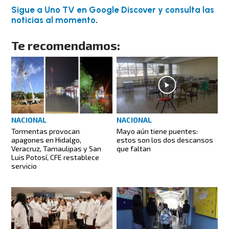
Sigue a Uno TV en Google Discover y consulta las
noticias al momento
.
Te recomendamos:
NACIONAL
NACIONAL
Tormentas provocan
Mayo aún tiene puentes:
apagones en Hidalgo,
estos son los dos descansos
Veracruz, Tamaulipas y San
que faltan
Luis Potosí, CFE restablece
servicio