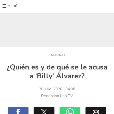
MENÚ
Ir
al
contenido
NACIONAL
¿Quién es y de qué se le acusa
a ‘Billy’ Álvarez?
30 julio, 2020
| 04:08
Redacción Uno TV