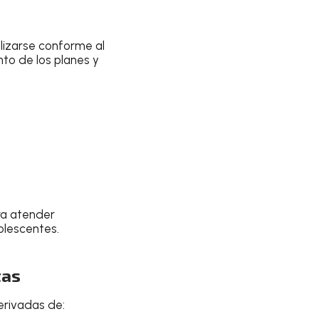
lizarse conforme al
to de los planes y
ra atender
olescentes.
tas
erivadas de: