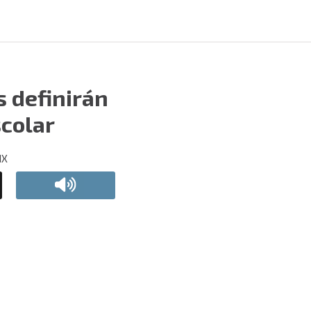
s definirán
scolar
MX