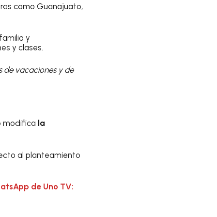
otras como Guanajuato,
amilia y
es y clases.
s de vacaciones y de
 o modifica
la
pecto al planteamiento
hatsApp de Uno TV: