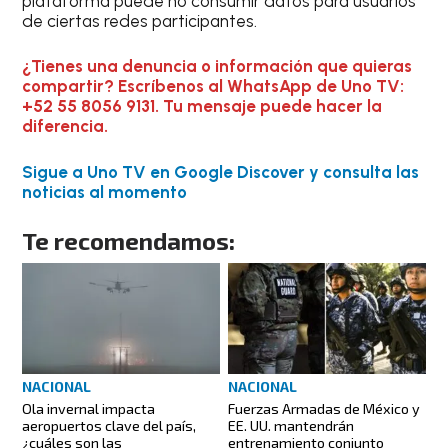
plataforma puede no consumir datos para usuarios
de ciertas redes participantes.
¿Tienes una denuncia o información que quieras
compartir? Escríbenos al WhatsApp de Uno TV:
+52 55 8056 9131. Tu mensaje puede hacer la
diferencia.
Sigue a Uno TV en Google Discover y consulta las
noticias al momento
Te recomendamos:
NACIONAL
NACIONAL
Ola invernal impacta
Fuerzas Armadas de México y
aeropuertos clave del país,
EE. UU. mantendrán
¿cuáles son las
entrenamiento conjunto