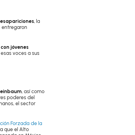
 desapariciones
, la
 entregaron
 con jóvenes
 esas voces a sus
heinbaum
, así como
res poderes del
anos, el sector
ción Forzada de la
a que el Alto