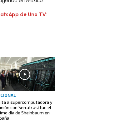
u agenda en México.
hatsApp de Uno TV:
CIONAL
sita a supercomputadora y
unión con Serrat: así fue el
timo día de Sheinbaum en
paña