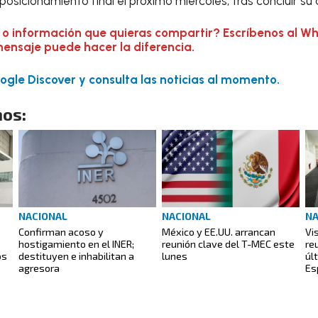
osicionamiento final el próximo miércoles, tras concluir s
 o información que quieras compartir? Escríbenos al W
mensaje puede hacer la diferencia.
gle Discover y consulta las noticias al momento.
os:
NACIONAL
NACIONAL
NA
Confirman acoso y
México y EE.UU. arrancan
Vi
hostigamiento en el INER;
reunión clave del T-MEC este
re
os
destituyen e inhabilitan a
lunes
úl
agresora
Es