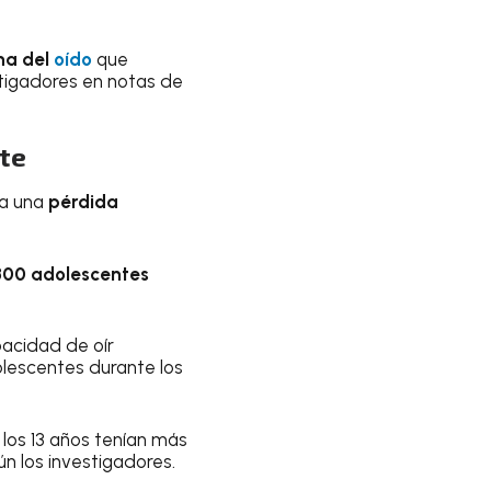
na del
oído
que
stigadores en notas de
te
ca una
pérdida
 300 adolescentes
pacidad de oír
lescentes durante los
 los 13 años tenían más
ún los investigadores.