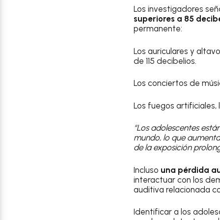
Los investigadores se
superiores a 85 decibe
permanente:
Los auriculares y alta
de 115 decibelios.
Los conciertos de músi
Los fuegos artificiales,
“Los adolescentes están 
mundo, lo que aumenta s
de la exposición prolon
Incluso
una pérdida au
interactuar con los de
auditiva relacionada co
Identificar a los adole