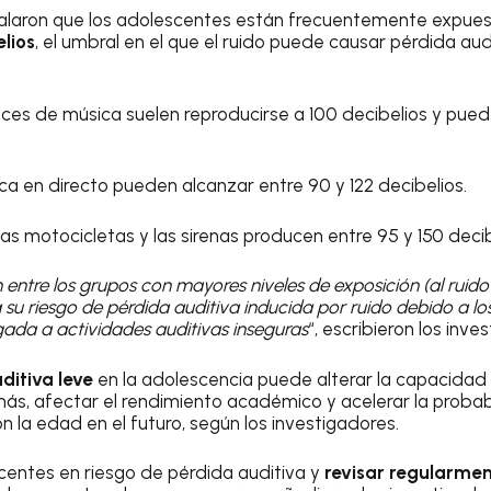
ñalaron que los adolescentes están frecuentemente expue
lios
, el umbral en el que el ruido puede causar pérdida au
voces de música suelen reproducirse a 100 decibelios y pu
ca en directo pueden alcanzar entre 90 y 122 decibelios.
 las motocicletas y las sirenas producen entre 95 y 150 decib
entre los grupos con mayores niveles de exposición (al ruido 
u riesgo de pérdida auditiva inducida por ruido debido a lo
gada a actividades auditivas inseguras
“, escribieron los inve
ditiva leve
en la adolescencia puede alterar la capacidad
más, afectar el rendimiento académico y acelerar la proba
n la edad en el futuro, según los investigadores.
scentes en riesgo de pérdida auditiva y
revisar regularmen