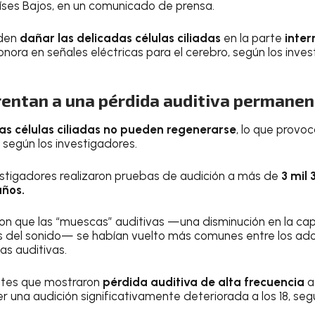
aíses Bajos, en un comunicado de prensa.
eden
dañar las delicadas células ciliadas
en la parte
inter
onora en señales eléctricas para el cerebro, según los inve
rentan a una pérdida auditiva permanen
as células ciliadas no pueden regenerarse
, lo que provo
, según los investigadores.
nvestigadores realizaron pruebas de audición a más de
3 mil
años.
on que las “muescas” auditivas —una disminución en la ca
s del sonido— se habían vuelto más comunes entre los ado
as auditivas.
ntes que mostraron
pérdida auditiva de alta frecuencia
a
 una audición significativamente deteriorada a los 18, seg