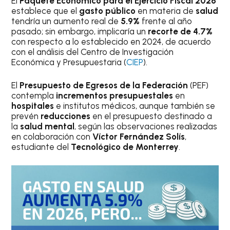
El
Paquete Económico para el Ejercicio Fiscal 2026
establece que el
gasto público
en materia de
salud
tendría un aumento real de
5.9%
frente al año
pasado; sin embargo, implicaría un
recorte de 4.7%
con respecto a lo establecido en 2024, de acuerdo
con el análisis del Centro de Investigación
Económica y Presupuestaria (
CIEP
).
El
Presupuesto de Egresos de la Federación
(PEF)
contempla
incrementos presupuestales
en
hospitales
e institutos médicos, aunque también se
prevén
reducciones
en el presupuesto destinado a
la
salud mental
, según las observaciones realizadas
en colaboración con
Víctor Fernández Solís
,
estudiante del
Tecnológico de Monterrey
.