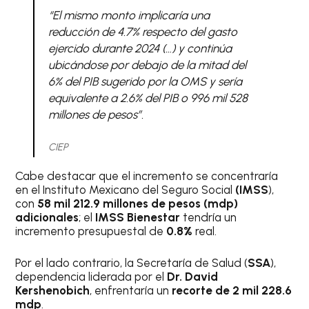
“El mismo monto implicaría una
reducción de 4.7% respecto del gasto
ejercido durante 2024 (…) y continúa
ubicándose por debajo de la mitad del
6% del PIB sugerido por la OMS y sería
equivalente a 2.6% del PIB o 996 mil 528
millones de pesos”.
CIEP
Cabe destacar que el incremento se concentraría
en el Instituto Mexicano del Seguro Social
(IMSS
),
con
58 mil 212.9 millones de pesos (mdp)
adicionales
; el
IMSS Bienestar
tendría un
incremento presupuestal de
0.8%
real.
Por el lado contrario, la Secretaría de Salud (
SSA
),
dependencia liderada por el
Dr. David
Kershenobich
, enfrentaría un
recorte de 2 mil 228.6
mdp
.