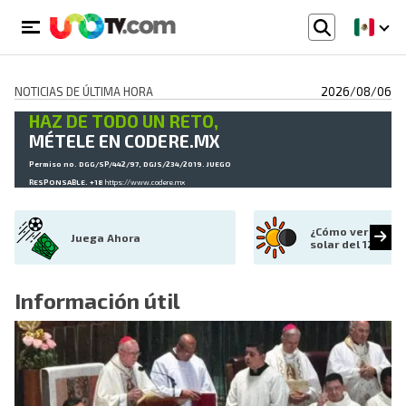
NOTICIAS DE ÚLTIMA HORA
2026/08/06
HAZ DE TODO UN RETO,
MÉTELE EN CODERE.MX
Permiso no. DGG/SP/442/97, DGJS/234/2019. JUEGO
RESPONSABLE. +18
https://www.codere.mx
¿Cómo ver el ecl
Juega Ahora
solar del 12 de 
Información útil