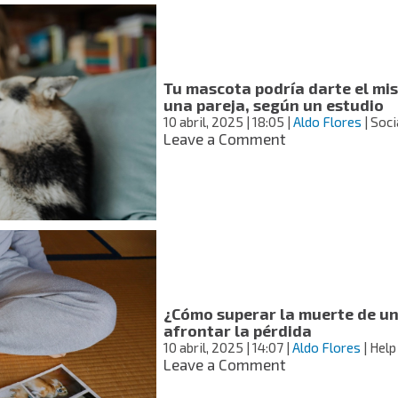
tus
perros
y
gatos?
Tu mascota podría darte el mi
una pareja, según un estudio
10 abril, 2025
| 18:05
|
Aldo Flores
| Soci
on
Leave a Comment
Tu
mascota
podría
darte
el
mismo
bienestar
emocional
que
¿Cómo superar la muerte de u
una
afrontar la pérdida
pareja,
10 abril, 2025
| 14:07
|
Aldo Flores
| Help
según
on
Leave a Comment
un
¿Cómo
estudio