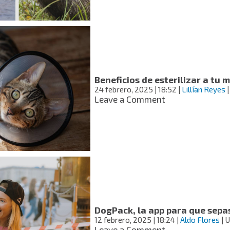
en
las
“almas
gemelas”?
Animales
que
tienen
una
Beneficios de esterilizar a tu 
sola
24 febrero, 2025
| 18:52
|
Lillían Reyes
|
pareja
on
Leave a Comment
toda
Beneficios
la
de
vida
esterilizar
a
tu
mascota
DogPack, la app para que sepas
12 febrero, 2025
| 18:24
|
Aldo Flores
| 
on
Leave a Comment