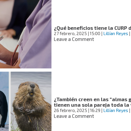
CURP
de
mi
mascota?
¿Qué beneficios tiene la CURP
27 febrero, 2025
| 15:00
|
Lillían Reyes
|
on
Leave a Comment
¿Qué
beneficios
tiene
la
CURP
de
mascotas?
¿También creen en las “almas 
tienen una sola pareja toda la
26 febrero, 2025
| 16:29
|
Lillían Reyes
|
on
Leave a Comment
¿También
creen