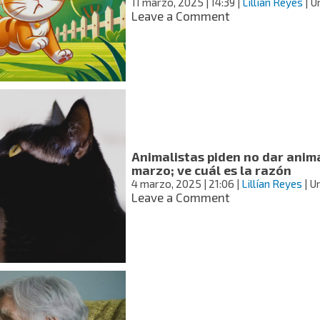
11 marzo, 2025
| 14:39
|
Lillían Reyes
| U
calor?
on
Leave a Comment
¿Por
qué
los
perros
persiguen
a
los
gatos?
Esto
Animalistas piden no dar anim
dice
marzo; ve cuál es la razón
la
4 marzo, 2025
| 21:06
|
Lillían Reyes
| U
UNAM
on
Leave a Comment
Animalistas
piden
no
dar
animales
en
adopción
durante