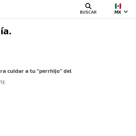
BUSCAR
MX
ía
.
 cuidar a tu “perrhijo” del
STE
es