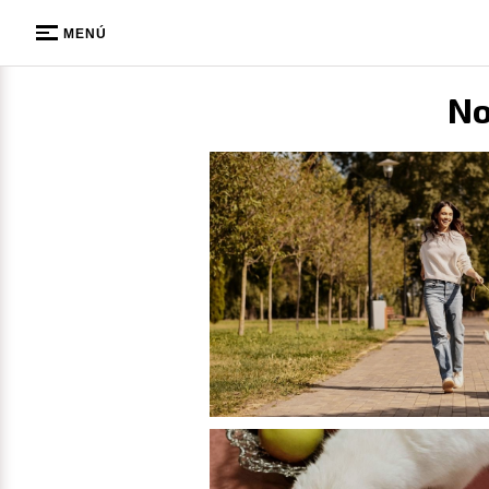
MENÚ
No