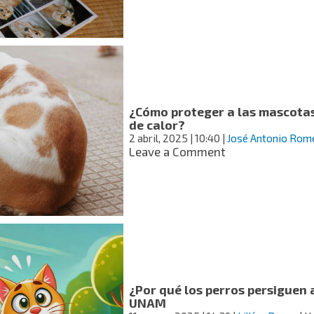
superar
la
muerte
de
una
mascota?
Consejos
para
¿Cómo proteger a las mascotas
afrontar
de calor?
la
2 abril, 2025
| 10:40
|
José Antonio Rom
pérdida
on
Leave a Comment
¿Cómo
proteger
a
las
mascotas
de
las
garrapatas
en
¿Por qué los perros persiguen a
época
UNAM
de