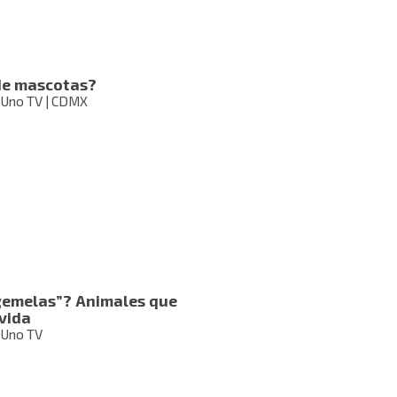
 de mascotas?
 Uno TV | CDMX
gemelas”? Animales que
 vida
 Uno TV