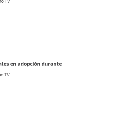
no TV
ales en adopción durante
no TV