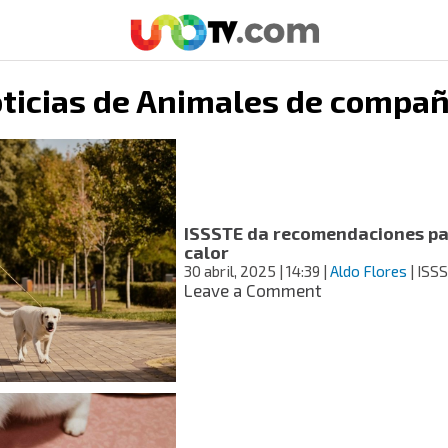
ticias de
Animales de compañ
ISSSTE da recomendaciones para
calor
30 abril, 2025
| 14:39
|
Aldo Flores
| ISS
on
Leave a Comment
ISSSTE
da
recomendacion
para
cuidar
a
tu