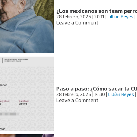
marzo;
ve
¿Los mexicanos son team perro
cuál
28 febrero, 2025
| 20:11
|
Lillían Reyes
|
es
on
Leave a Comment
la
¿Los
razón
mexicanos
son
team
perros
o
gatos?
Esto
dice
encuesta
Paso a paso: ¿Cómo sacar la C
28 febrero, 2025
| 14:30
|
Lillían Reyes
|
on
Leave a Comment
Paso
a
paso:
¿Cómo
sacar
la