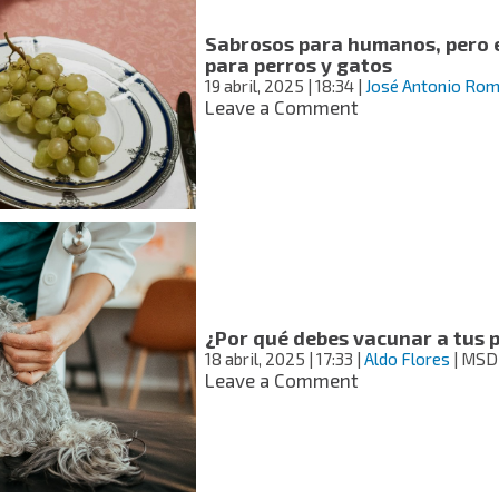
“perrhijo”
del
Sabrosos para humanos, pero e
calor
para perros y gatos
19 abril, 2025
| 18:34
|
José Antonio Rom
on
Leave a Comment
Sabrosos
para
humanos,
pero
estos
alimentos
son
tóxicos
para
perros
¿Por qué debes vacunar a tus 
y
18 abril, 2025
| 17:33
|
Aldo Flores
| MSD 
gatos
on
Leave a Comment
¿Por
qué
debes
vacunar
a