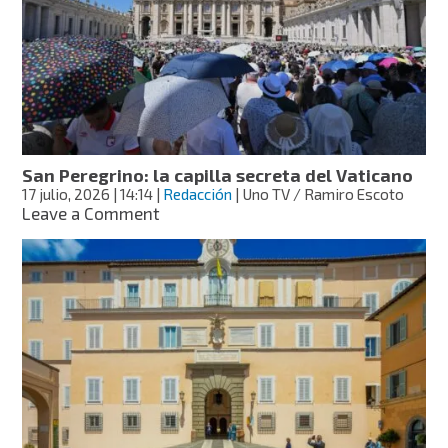
pide
frenar
la
carrera
armamentista
San Peregrino: la capilla secreta del Vaticano
17 julio, 2026
| 14:14
|
Redacción
| Uno TV / Ramiro Escoto
on
Leave a Comment
San
Peregrino:
la
capilla
secreta
del
Vaticano