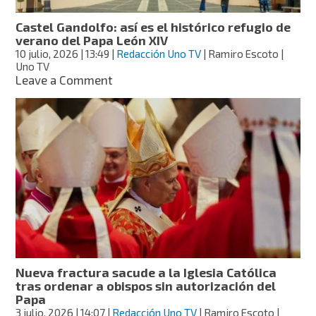
Castel Gandolfo: así es el histórico refugio de
verano del Papa León XIV
10 julio, 2026
| 13:49
|
Redacción Uno TV
| Ramiro Escoto |
Uno TV
on
Leave a Comment
Castel
Gandolfo:
así
es
el
histórico
refugio
de
verano
del
Papa
León
XIV
Nueva fractura sacude a la Iglesia Católica
tras ordenar a obispos sin autorización del
Papa
3 julio, 2026
| 14:07
|
Redacción Uno TV
| Ramiro Escoto |