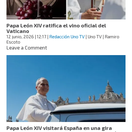
Papa León XIV ratifica el vino oficial del
Vaticano
12 junio, 2026
| 12:17
|
Redacción Uno TV
| Uno TV | Ramiro
Escoto
on
Leave a Comment
Papa
León
XIV
ratifica
el
vino
oficial
del
Vaticano
Papa León XIV visitará España en una gira