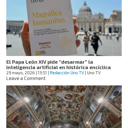
contra
de
las
corridas
de
toros
intentan
llegar
al
Papa
León
El Papa León XIV pide “desarmar” la
XIV
inteligencia artificial en histórica encíclica
29 mayo, 2026
| 13:51
|
Redacción Uno TV
| Uno TV
on
Leave a Comment
El
Papa
León
XIV
pide
“desarmar”
la
inteligencia