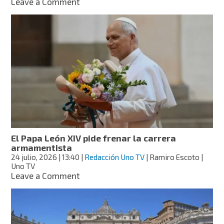
on
Leave a Comment
Del
Vaticano
a
Guadalupe:
los
atentados
contra
templos
religiosos
El Papa León XIV pide frenar la carrera
armamentista
24 julio, 2026
| 13:40
|
Redacción Uno TV
| Ramiro Escoto |
Uno TV
on
Leave a Comment
El
Papa
León
XIV