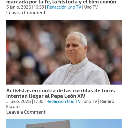
marcada por la fe, la historia y el bien común
5 junio, 2026
| 10:53
|
Redacción Uno TV
| Uno TV
on
Leave a Comment
Papa
León
XIV
visitará
España
en
una
gira
marcada
por
la
fe,
la
Activistas en contra de las corridas de toros
historia
intentan llegar al Papa León XIV
y
3 junio, 2026
| 17:30
|
Redacción Uno TV
| Uno TV | Ramiro
el
Escoto
bien
on
Leave a Comment
común
Activistas
en