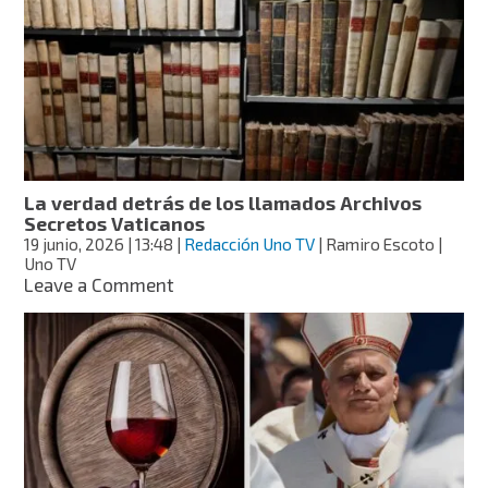
los
rosarios
que
regala
el
Papa
La verdad detrás de los llamados Archivos
Secretos Vaticanos
19 junio, 2026
| 13:48
|
Redacción Uno TV
| Ramiro Escoto |
Uno TV
on
Leave a Comment
La
verdad
detrás
de
los
llamados
Archivos
Secretos
Vaticanos