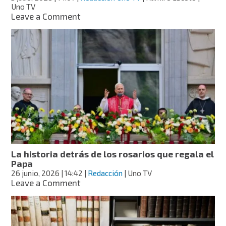
Uno TV
on
Leave a Comment
Nueva
fractura
sacude
a
la
Iglesia
Católica
tras
ordenar
a
obispos
sin
autorización
La historia detrás de los rosarios que regala el
del
Papa
Papa
26 junio, 2026
| 14:42
|
Redacción
| Uno TV
on
Leave a Comment
La
historia
detrás
de