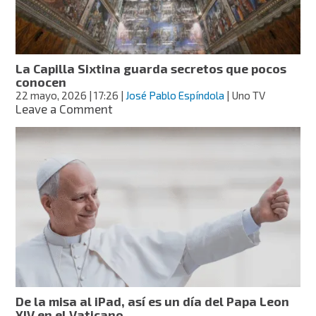
artificial
en
histórica
encíclica
La Capilla Sixtina guarda secretos que pocos
conocen
22 mayo, 2026
| 17:26
|
José Pablo Espíndola
| Uno TV
on
Leave a Comment
La
Capilla
Sixtina
guarda
secretos
que
pocos
conocen
De la misa al iPad, así es un día del Papa Leon
XIV en el Vaticano