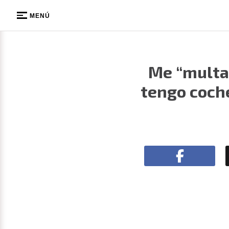
MENÚ
Me “multar
tengo coche