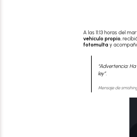
A las 11:13 horas del m
vehículo propio
, recib
fotomulta
y acompaña
“Advertencia: Ha
ley”.
Mensaje de smishin