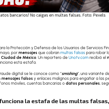
datos bancarios! No caigas en multas falsas. Foto: Pexels
ra la Protección y Defensa de los Usuarios de Servicios Fin
 mayo, por
mensajes
que cobran
multas falsas
para robar l
a
Ciudad de México
. Un reportero de
Unotv.com
recibió el
ciona esta estafa.
aude digital se le conoce como “
smishing
“, una variante de
n
mensajes falsos
y enlaces malignos para engañar a las 
onos móviles, cuentas bancarias o
datos personales
, se
 funciona la estafa de las multas falsas