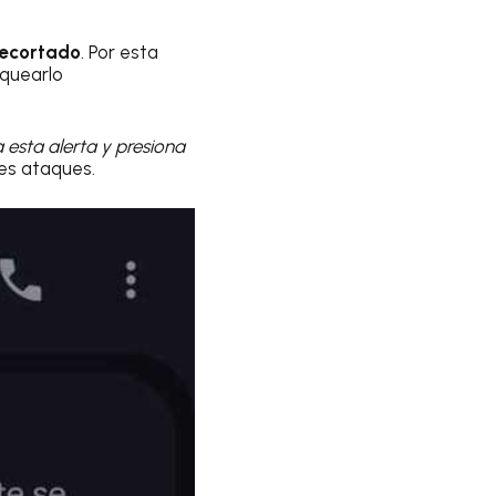
 recortado
. Por esta
quearlo
rra esta alerta y presiona
les ataques.