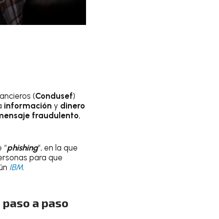
ancieros (
Condusef
)
a
información
y
dinero
mensaje fraudulento
,
 “
phishing
“, en la que
personas para que
gún
IBM
.
, paso a paso