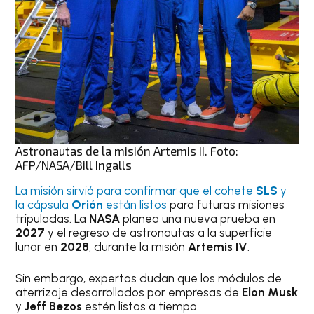
Astronautas de la misión Artemis II. Foto:
AFP/NASA/Bill Ingalls
La misión sirvió para confirmar que el cohete
SLS
y
la cápsula
Orión
están listos
para futuras misiones
tripuladas. La
NASA
planea una nueva prueba en
2027
y el regreso de astronautas a la superficie
lunar en
2028
, durante la misión
Artemis IV
.
Sin embargo, expertos dudan que los módulos de
aterrizaje desarrollados por empresas de
Elon Musk
y
Jeff Bezos
estén listos a tiempo.