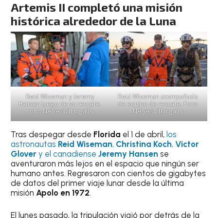
Artemis II completó una misión
histórica alrededor de la Luna
Reid Wiseman y Jeremy
Reid Wiseman acompañado
Hansen luego de su rescate.
de equipo de rescate. Foto:
Foto: NASA/Bill Ingalls
NASA/Bill Ingalls
Tras despegar desde
Florida
el 1 de abril,
los
astronautas
Reid Wiseman
,
Christina Koch
,
Victor
Glover
y el canadiense
Jeremy Hansen
se
aventuraron más lejos en el espacio que ningún ser
humano antes. Regresaron con cientos de gigabytes
de datos del primer viaje lunar desde la última
misión
Apolo en 1972
.
El lunes pasado, la tripulación viajó por detrás de la