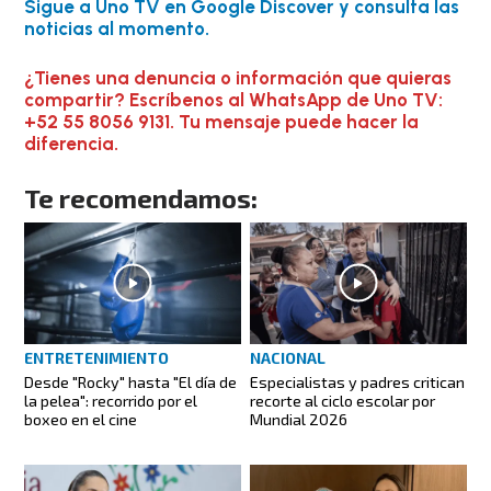
Sigue a Uno TV en Google Discover y consulta las
noticias al momento.
¿Tienes una denuncia o información que quieras
compartir? Escríbenos al WhatsApp de Uno TV:
+52 55 8056 9131. Tu mensaje puede hacer la
diferencia.
Te recomendamos:
ENTRETENIMIENTO
NACIONAL
Desde "Rocky" hasta "El día de
Especialistas y padres critican
la pelea": recorrido por el
recorte al ciclo escolar por
boxeo en el cine
Mundial 2026