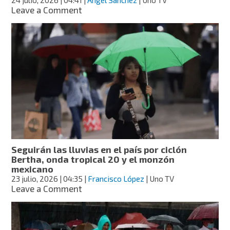
este
on
Leave a Comment
sábado
Ciclón
Bertha,
monzón
mexicano
y
onda
tropical
20
provocarán
lluvias
en
31
estados
Seguirán las lluvias en el país por ciclón
este
Bertha, onda tropical 20 y el monzón
viernes
mexicano
23 julio, 2026
| 04:35
|
Francisco López
| Uno TV
on
Leave a Comment
Seguirán
las
lluvias
en