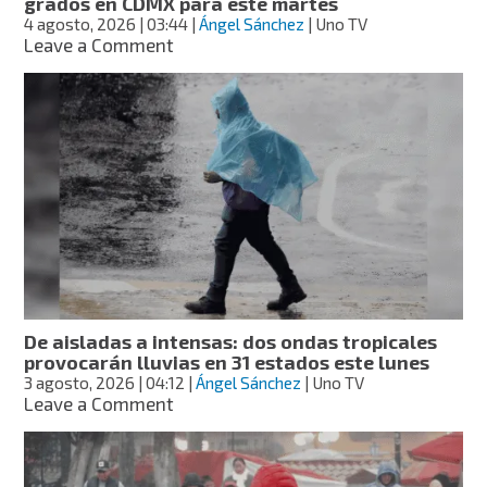
grados en CDMX para este martes
4 agosto, 2026
| 03:44
|
Ángel Sánchez
| Uno TV
on
Leave a Comment
Pronostican
lluvia
fuerte
y
calor
de
hasta
29
grados
en
CDMX
para
este
De aisladas a intensas: dos ondas tropicales
martes
provocarán lluvias en 31 estados este lunes
3 agosto, 2026
| 04:12
|
Ángel Sánchez
| Uno TV
on
Leave a Comment
De
aisladas
a