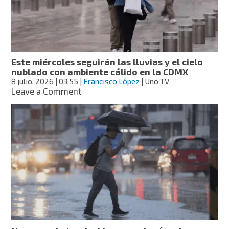
del
país,
con
ambiente
caluroso
en
Este miércoles seguirán las lluvias y el cielo
el
nublado con ambiente cálido en la CDMX
norte
8 julio, 2026
| 03:55
|
Francisco López
| Uno TV
y
on
Leave a Comment
ola
Este
de
miércoles
calor
seguirán
en
las
3
lluvias
estados
y
el
cielo
nublado
con
ambiente
cálido
en