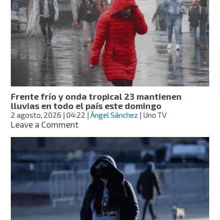
intensas:
dos
ondas
tropicales
provocarán
lluvias
en
31
estados
este
Frente frío y onda tropical 23 mantienen
lunes
lluvias en todo el país este domingo
2 agosto, 2026
| 04:22
|
Ángel Sánchez
| Uno TV
on
Leave a Comment
Frente
frío
y
onda
tropical
23
mantienen
lluvias
en