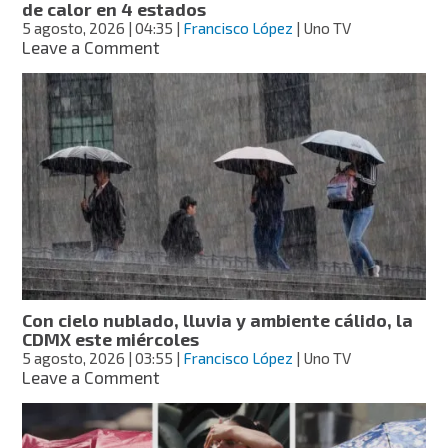
de calor en 4 estados
5 agosto, 2026
| 04:35
|
Francisco López
| Uno TV
on
Leave a Comment
Seguirán
las
lluvias
en
todo
el
país,
con
onda
de
calor
en
4
Con cielo nublado, lluvia y ambiente cálido, la
estados
CDMX este miércoles
5 agosto, 2026
| 03:55
|
Francisco López
| Uno TV
on
Leave a Comment
Con
cielo
nublado,