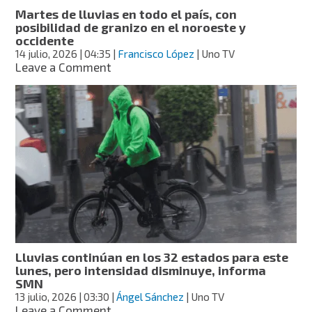
país
Martes de lluvias en todo el país, con
este
posibilidad de granizo en el noroeste y
miércoles
occidente
14 julio, 2026
| 04:35
|
Francisco López
| Uno TV
on
Leave a Comment
Martes
de
lluvias
en
todo
el
país,
con
posibilidad
de
granizo
en
el
Lluvias continúan en los 32 estados para este
noroeste
lunes, pero intensidad disminuye, informa
y
SMN
occidente
13 julio, 2026
| 03:30
|
Ángel Sánchez
| Uno TV
on
Leave a Comment