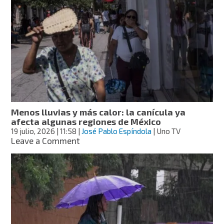
provocará
lluvias
en
gran
parte
del
país
este
lunes,
con
ambiente
Menos lluvias y más calor: la canícula ya
cálido
afecta algunas regiones de México
en
19 julio, 2026
| 11:58
|
José Pablo Espíndola
| Uno TV
varios
on
Leave a Comment
estados
Menos
lluvias
y
más
calor:
la
canícula
ya