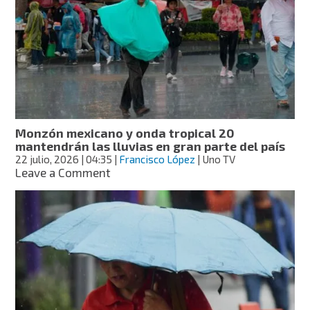
el
país
por
ciclón
Bertha,
onda
tropical
20
y
Monzón mexicano y onda tropical 20
el
mantendrán las lluvias en gran parte del país
monzón
22 julio, 2026
| 04:35
|
Francisco López
| Uno TV
mexicano
on
Leave a Comment
Monzón
mexicano
y
onda
tropical
20
mantendrán
las
lluvias