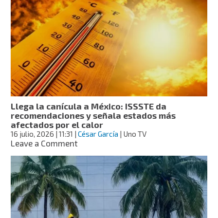
país
tendrá
lluvias
este
viernes
por
onda
tropical
19
y
monzón
Llega la canícula a México: ISSSTE da
mexicano;
recomendaciones y señala estados más
estados
afectados por el calor
más
16 julio, 2026
| 11:31
|
César García
| Uno TV
afectados
on
Leave a Comment
Llega
la
canícula
a
México:
ISSSTE
da