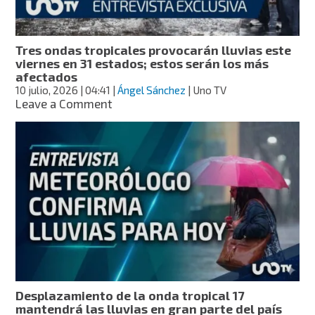
en
los
que
Tres ondas tropicales provocarán lluvias este
lloverá
viernes en 31 estados; estos serán los más
más
afectados
fuerte
10 julio, 2026
| 04:41
|
Ángel Sánchez
| Uno TV
on
Leave a Comment
Tres
ondas
tropicales
provocarán
lluvias
este
viernes
en
31
estados;
estos
serán
los
Desplazamiento de la onda tropical 17
más
mantendrá las lluvias en gran parte del país
afectados