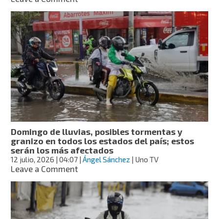
Lluvias
continúan
en
los
32
estados
para
este
lunes,
pero
intensidad
disminuye,
informa
Domingo de lluvias, posibles tormentas y
SMN
granizo en todos los estados del país; estos
serán los más afectados
12 julio, 2026
| 04:07
|
Ángel Sánchez
| Uno TV
on
Leave a Comment
Domingo
de
lluvias,
posibles
tormentas