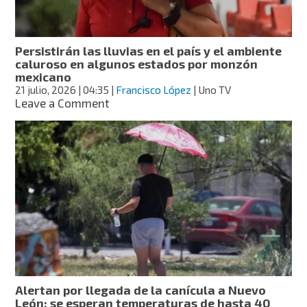
en
gran
parte
del
Persistirán las lluvias en el país y el ambiente
país
caluroso en algunos estados por monzón
mexicano
21 julio, 2026
| 04:35
|
Francisco López
| Uno TV
on
Leave a Comment
Persistirán
las
lluvias
en
el
país
y
el
ambiente
caluroso
en
algunos
estados
Alertan por llegada de la canícula a Nuevo
por
León; se esperan temperaturas de hasta 40