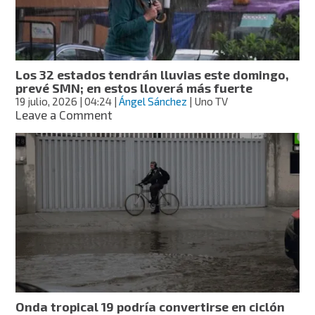
afecta
algunas
regiones
de
México
Los 32 estados tendrán lluvias este domingo,
prevé SMN; en estos lloverá más fuerte
19 julio, 2026
| 04:24
|
Ángel Sánchez
| Uno TV
on
Leave a Comment
Los
32
estados
tendrán
lluvias
este
domingo,
prevé
SMN;
en
estos
lloverá
más
Onda tropical 19 podría convertirse en ciclón
fuerte