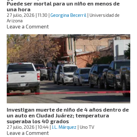
Puede ser mortal para un niño en menos de
una hora
27 julio, 2026
| 11:30
|
Georgina Becerril
| Universidad de
Arizona
on
Leave a Comment
¿Qué
tan
rápido
se
calienta
un
auto
al
sol?
Puede
ser
mortal
para
Investigan muerte de niño de 4 años dentro de
un
un auto en Ciudad Juárez; temperatura
niño
superaba los 40 grados
en
27 julio, 2026
| 10:44
|
J.L. Márquez
| Uno TV
menos
on
Leave a Comment
de