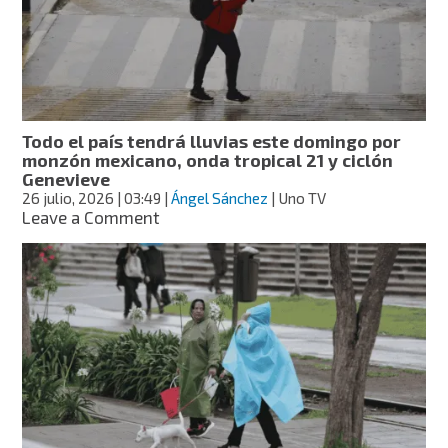
todo
México
este
lunes
Todo el país tendrá lluvias este domingo por
monzón mexicano, onda tropical 21 y ciclón
Genevieve
26 julio, 2026
| 03:49
|
Ángel Sánchez
| Uno TV
on
Leave a Comment
Todo
el
país
tendrá
lluvias
este
domingo
por
monzón
mexicano,
onda