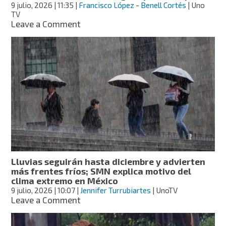
9 julio, 2026
| 11:35
|
Francisco López
-
Benell Cortés
| Uno
TV
on
Leave a Comment
Desplazamiento
de
la
onda
tropical
17
mantendrá
las
lluvias
en
gran
parte
del
Lluvias seguirán hasta diciembre y advierten
país
más frentes fríos; SMN explica motivo del
clima extremo en México
9 julio, 2026
| 10:07
|
Jennifer Turrubiartes
| UnoTV
on
Leave a Comment
Lluvias
seguirán