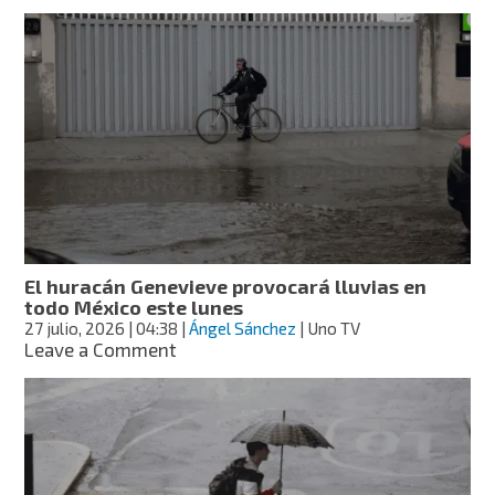
Investigan
una
muerte
hora
de
niño
de
4
años
dentro
de
un
auto
en
Ciudad
El huracán Genevieve provocará lluvias en
Juárez;
todo México este lunes
temperatura
27 julio, 2026
| 04:38
|
Ángel Sánchez
| Uno TV
superaba
on
Leave a Comment
los
El
40
huracán
grados
Genevieve
provocará
lluvias
en