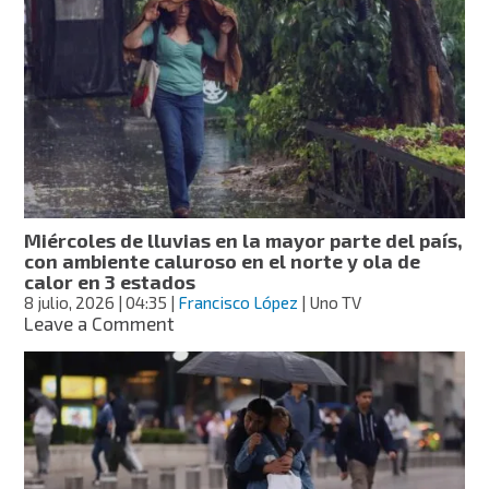
hasta
diciembre
y
advierten
más
frentes
fríos;
SMN
explica
motivo
del
Miércoles de lluvias en la mayor parte del país,
clima
con ambiente caluroso en el norte y ola de
extremo
calor en 3 estados
en
8 julio, 2026
| 04:35
|
Francisco López
| Uno TV
México
on
Leave a Comment
Miércoles
de
lluvias
en
la
mayor
parte