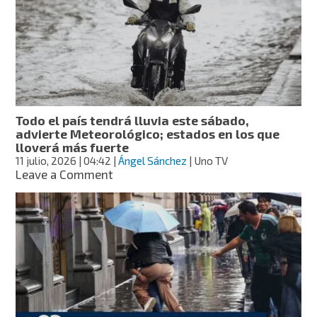
y
granizo
en
todos
los
estados
del
país;
Todo el país tendrá lluvia este sábado,
estos
advierte Meteorológico; estados en los que
serán
lloverá más fuerte
los
11 julio, 2026
| 04:42
|
Ángel Sánchez
| Uno TV
más
on
Leave a Comment
afectados
Todo
el
país
tendrá
lluvia
este
sábado,
advierte
Meteorológico;
estados