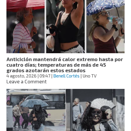
lluvia
y
ambiente
cálido,
la
CDMX
este
miércoles
Anticiclón mantendrá calor extremo hasta por
cuatro días; temperaturas de más de 45
grados azotarán estos estados
4 agosto, 2026
| 09:47
|
Benell Cortés
| Uno TV
on
Leave a Comment
Anticiclón
mantendrá
calor
extremo
hasta
por
cuatro
días;