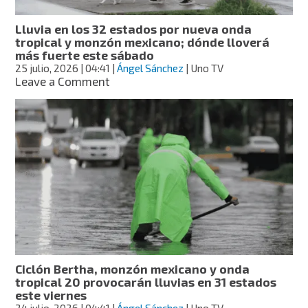
tropical
21
Lluvia en los 32 estados por nueva onda
y
tropical y monzón mexicano; dónde lloverá
ciclón
más fuerte este sábado
Genevieve
25 julio, 2026
| 04:41
|
Ángel Sánchez
| Uno TV
on
Leave a Comment
Lluvia
en
los
32
estados
por
nueva
onda
tropical
y
monzón
mexicano;
dónde
Ciclón Bertha, monzón mexicano y onda
lloverá
tropical 20 provocarán lluvias en 31 estados
más
este viernes
fuerte
24 julio, 2026
| 04:41
|
Ángel Sánchez
| Uno TV