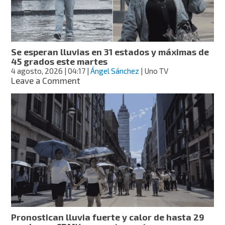
temperaturas
de
más
de
45
Se esperan lluvias en 31 estados y máximas de
grados
45 grados este martes
azotarán
4 agosto, 2026
| 04:17
|
Ángel Sánchez
| Uno TV
estos
on
Leave a Comment
estados
Se
esperan
lluvias
en
31
estados
y
máximas
de
45
grados
este
martes
Pronostican lluvia fuerte y calor de hasta 29