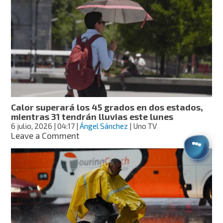
lluvias
y
ambiente
cálido
con
cielo
nublado
en
la
CDMX
Calor superará los 45 grados en dos estados,
mientras 31 tendrán lluvias este lunes
6 julio, 2026
| 04:17
|
Ángel Sánchez
| Uno TV
on
Leave a Comment
Calor
superará
los
45
grados
en
dos
estados,