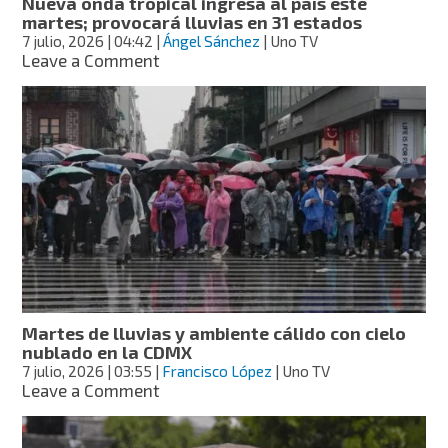
Nueva onda tropical ingresa al país este
la
martes; provocará lluvias en 31 estados
CDMX
7 julio, 2026
| 04:42
|
Ángel Sánchez
| Uno TV
on
Leave a Comment
Nueva
onda
tropical
ingresa
al
país
este
martes;
provocará
lluvias
en
31
estados
Martes de lluvias y ambiente cálido con cielo
nublado en la CDMX
7 julio, 2026
| 03:55
|
Francisco López
| Uno TV
on
Leave a Comment
Martes
de