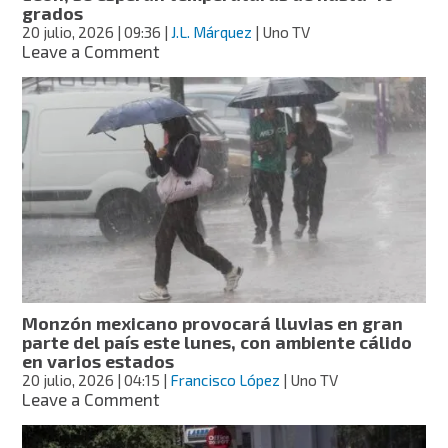
monzón
grados
mexicano
20 julio, 2026
| 09:36
|
J.L. Márquez
| Uno TV
on
Leave a Comment
Alertan
por
llegada
de
la
canícula
a
Nuevo
León;
se
esperan
temperaturas
de
Monzón mexicano provocará lluvias en gran
hasta
parte del país este lunes, con ambiente cálido
40
en varios estados
grados
20 julio, 2026
| 04:15
|
Francisco López
| Uno TV
on
Leave a Comment
Monzón
mexicano