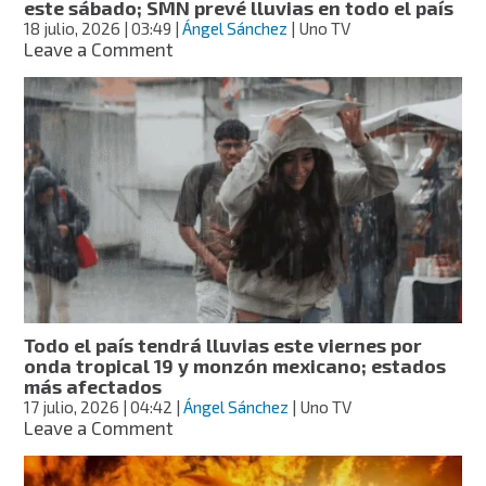
este sábado; SMN prevé lluvias en todo el país
18 julio, 2026
| 03:49
|
Ángel Sánchez
| Uno TV
on
Leave a Comment
Onda
tropical
19
podría
convertirse
en
ciclón
este
sábado;
SMN
prevé
lluvias
en
Todo el país tendrá lluvias este viernes por
todo
onda tropical 19 y monzón mexicano; estados
el
más afectados
país
17 julio, 2026
| 04:42
|
Ángel Sánchez
| Uno TV
on
Leave a Comment
Todo
el