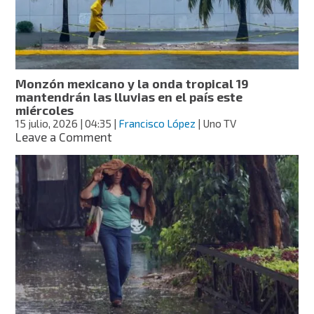
recomendaciones
y
señala
estados
más
afectados
Monzón mexicano y la onda tropical 19
por
mantendrán las lluvias en el país este
el
miércoles
calor
15 julio, 2026
| 04:35
|
Francisco López
| Uno TV
on
Leave a Comment
Monzón
mexicano
y
la
onda
tropical
19
mantendrán
las
lluvias
en
el