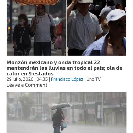
de
calor
en
9
estados,
seguirán
las
lluvias
este
jueves
Monzón mexicano y onda tropical 22
en
mantendrán las lluvias en todo el país; ola de
la
calor en 9 estados
mayor
29 julio, 2026
| 04:35
|
Francisco López
| Uno TV
parte
on
Leave a Comment
del
Monzón
país
mexicano
y
onda
tropical
22
mantendrán
las