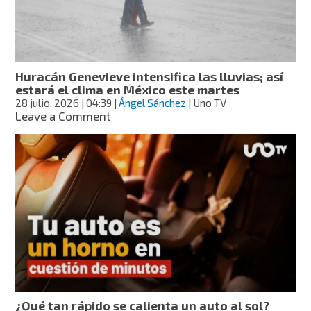
lluvias
en
todo
el
país;
Huracán Genevieve intensifica las lluvias; así
ola
estará el clima en México este martes
de
28 julio, 2026
| 04:39
|
Ángel Sánchez
| Uno TV
calor
on
Leave a Comment
en
Huracán
9
Genevieve
estados
intensifica
las
lluvias;
así
estará
el
clima
en
México
este
martes
¿Qué tan rápido se calienta un auto al sol?