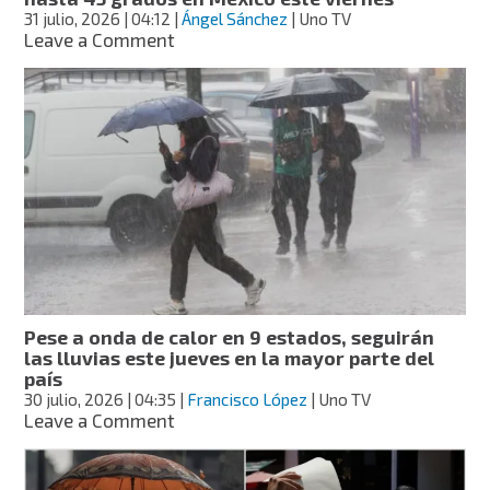
que
31 julio, 2026
| 04:12
|
Ángel Sánchez
| Uno TV
lloverá
on
Leave a Comment
más
Se
fuerte
esperan
lluvias
fuertes
y
temperaturas
de
hasta
45
grados
en
México
este
Pese a onda de calor en 9 estados, seguirán
viernes
las lluvias este jueves en la mayor parte del
país
30 julio, 2026
| 04:35
|
Francisco López
| Uno TV
on
Leave a Comment
Pese
a
onda