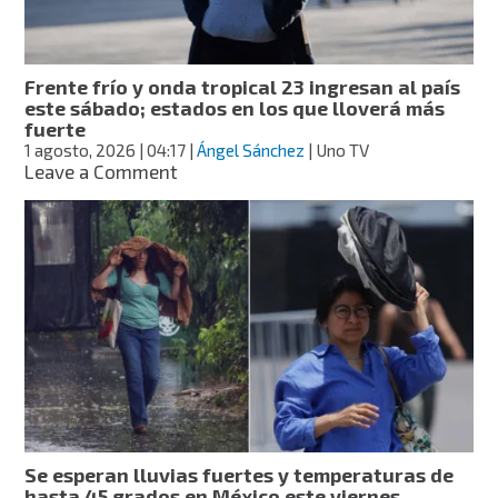
todo
el
país
este
Frente frío y onda tropical 23 ingresan al país
domingo
este sábado; estados en los que lloverá más
fuerte
1 agosto, 2026
| 04:17
|
Ángel Sánchez
| Uno TV
on
Leave a Comment
Frente
frío
y
onda
tropical
23
ingresan
al
país
este
sábado;
estados
en
Se esperan lluvias fuertes y temperaturas de
los
hasta 45 grados en México este viernes