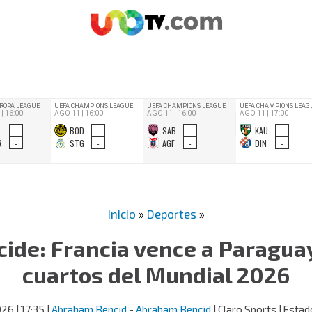
Inicio
»
Deportes
»
ide: Francia vence a Paraguay
cuartos del Mundial 2026
2026
| 17:35
|
Abraham Bencid
-
Abraham Bencid
| Claro Sports | Esta