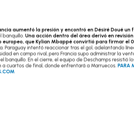
ancia aumentó la presión y encontró en Désiré Doué un f
l banquillo.
Una acción dentro del área derivó en revisió
o europeo, que Kylian Mbappé convirtió para firmar el 0-
a. Paraguay intentó reaccionar tras el gol, adelantando lín
dad en campo rival, pero Francia supo administrar la vent
el banquillo. En el cierre, el equipo de Deschamps resistió l
ón a cuartos de final, donde enfrentará a Marruecos.
PARA 
S.COM