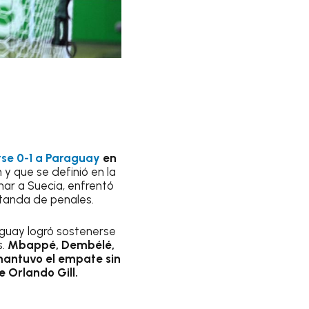
rse 0-1 a Paraguay
en
y que se definió en la
nar a Suecia, enfrentó
 tanda de penales.
raguay logró sostenerse
s.
Mbappé, Dembélé,
 mantuvo el empate sin
e Orlando Gill.