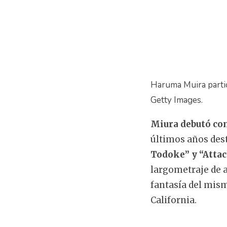
Haruma Muira partic
Getty Images.
Miura debutó com
últimos años des
Todoke” y
“Atta
largometraje de a
fantasía del mism
California.