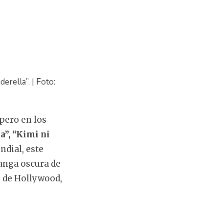
rella”. | Foto:
pero en los
a”, “Kimi ni
dial, este
manga oscura de
o de Hollywood,