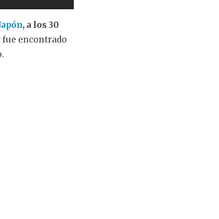
Japón
, a los 30
r fue encontrado
.