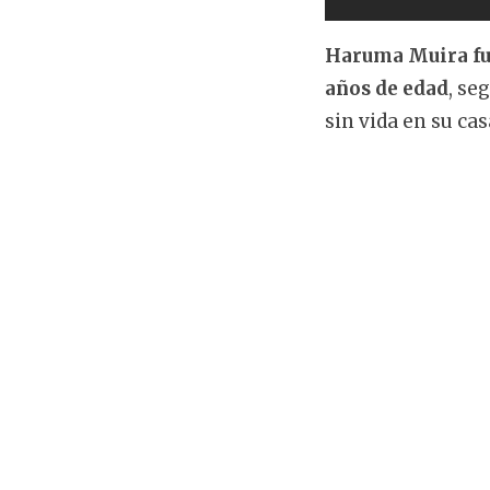
Haruma Muira fue
años de edad
, se
sin vida en su ca