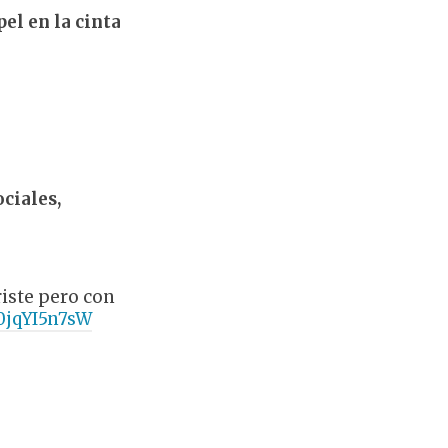
el en la cinta
ciales,
iste pero con
/0jqYI5n7sW