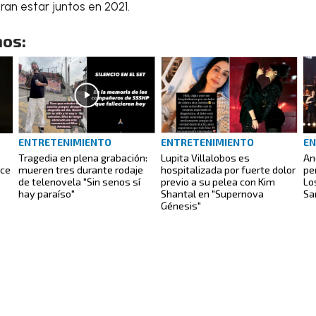
an estar juntos en 2021.
os:
ENTRETENIMIENTO
ENTRETENIMIENTO
EN
Tragedia en plena grabación:
Lupita Villalobos es
An
oce
mueren tres durante rodaje
hospitalizada por fuerte dolor
pe
de telenovela "Sin senos sí
previo a su pelea con Kim
Lo
hay paraíso"
Shantal en "Supernova
Sa
Génesis"