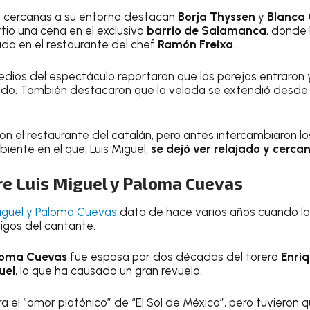
s cercanas a su entorno destacan
Borja Thyssen
y
Blanca
ió una cena en el exclusivo
barrio de Salamanca
, donde 
ada en el restaurante del chef
Ramón Freixa
.
dios del espectáculo reportaron que las parejas entraron y
do. También destacaron que la velada se extendió desde l
n el restaurante del catalán, pero antes intercambiaron lo
iente en el que, Luis Miguel,
se dejó ver relajado y cerca
re Luis Miguel y Paloma Cuevas
Miguel y Paloma Cuevas
data de hace varios años cuando l
migos del cantante.
loma Cuevas
fue esposa por dos décadas del torero
Enri
uel
, lo que ha causado un gran revuelo.
a el “amor platónico” de “El Sol de México”, pero tuvieron 