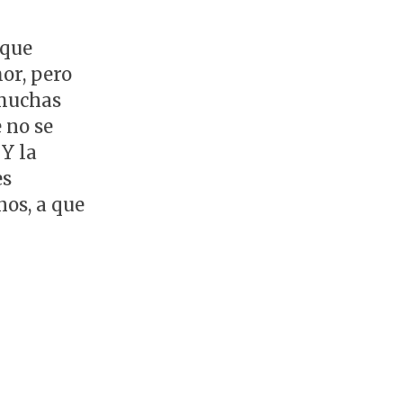
 que
or, pero
 muchas
 no se
 Y la
es
nos, a que