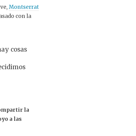
ive,
Montserrat
asado con la
hay cosas
decidimos
ompartir la
yo a las