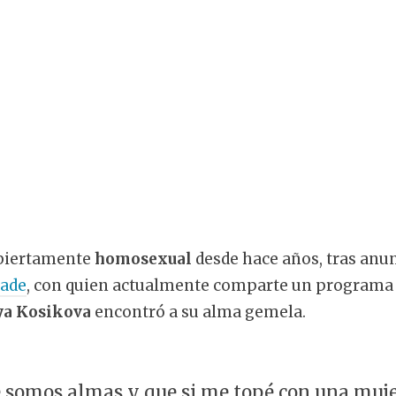
 abiertamente
homosexual
desde hace años, tras anun
rade
, con quien actualmente comparte un programa 
ya Kosikova
encontró a su alma gemela.
 somos almas y que si me topé con una muje