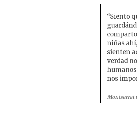
“Siento 
guardánd
comparto 
niñas ahí
sienten a
verdad no
humanos a
nos impor
Montserrat O