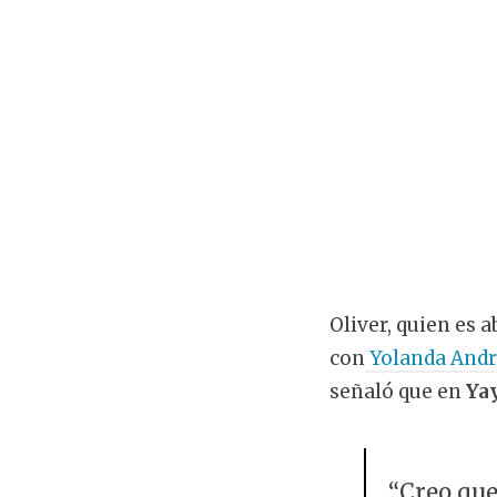
Oliver, quien es
con
Yolanda And
señaló que en
Ya
“Creo que