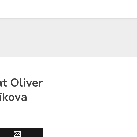
t Oliver
ikova