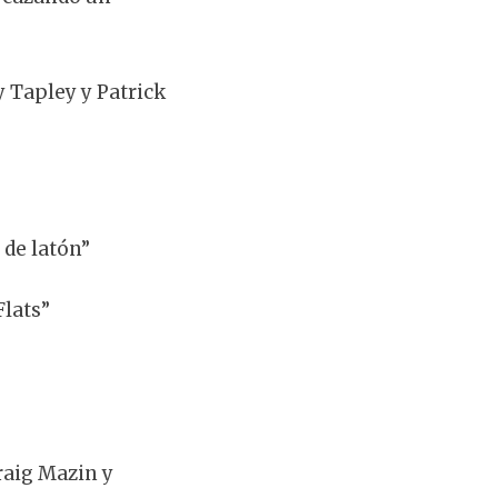
y Tapley y Patrick
 de latón”
Flats”
raig Mazin y