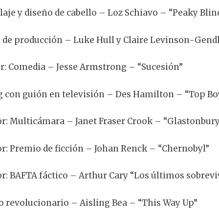
laje y diseño de cabello – Loz Schiavo – “Peaky Blin
 de producción – Luke Hull y Claire Levinson-Gend
or: Comedia – Jesse Armstrong – “Sucesión”
g con guión en televisión – Des Hamilton – “Top Bo
or: Multicámara – Janet Fraser Crook – “Glastonbury
or: Premio de ficción – Johan Renck – “Chernobyl”
or: BAFTA fáctico – Arthur Cary “Los últimos sobrevi
o revolucionario – Aisling Bea – “This Way Up”