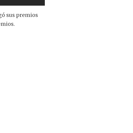
gó sus premios
emios.