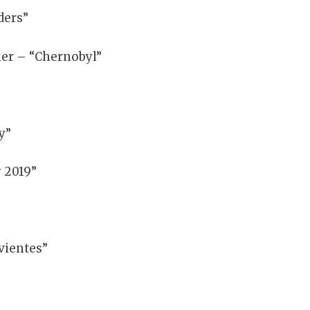
ders”
ler – “Chernobyl”
y”
 2019”
vientes”