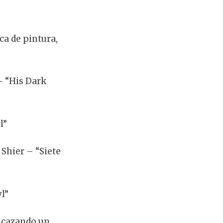
ca de pintura,
 – “His Dark
l”
 Shier – “Siete
l”
: cazando un