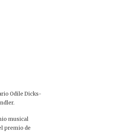
ario Odile Dicks-
ndler.
emio musical
el premio de