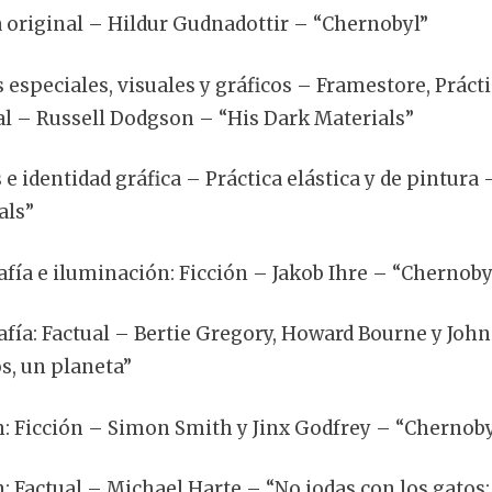
 original – Hildur Gudnadottir – “Chernobyl”
 especiales, visuales y gráficos – Framestore, Prácti
al – Russell Dodgson – “His Dark Materials”
 e identidad gráfica – Práctica elástica y de pintura
als”
afía e iluminación: Ficción – Jakob Ihre – “Chernoby
afía: Factual – Bertie Gregory, Howard Bourne y John
, un planeta”
n: Ficción – Simon Smith y Jinx Godfrey – “Chernoby
n: Factual – Michael Harte – “No jodas con los gatos