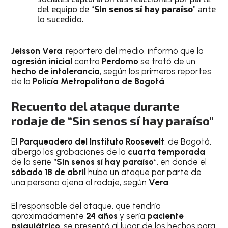
del equipo de “
Sin senos sí hay paraíso
” ante
lo sucedido.
Jeisson Vera
, reportero del medio, informó que la
agresión inicial
contra
Perdomo
se trató de un
hecho de intolerancia
, según los primeros reportes
de la
Policía Metropolitana de Bogotá
.
Recuento del ataque durante
rodaje de “Sin senos sí hay paraíso”
El
Parqueadero del Instituto Roosevelt
, de Bogotá,
albergó las grabaciones de la
cuarta temporada
de la serie “
Sin senos sí hay paraíso
“, en donde el
sábado 18 de abril
hubo un ataque por parte de
una persona ajena al rodaje, según
Vera
.
El responsable del ataque, que tendría
aproximadamente
24 años
y sería
paciente
psiquiátrico
, se presentó al lugar de los hechos para