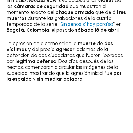
El medio
Noticias RCN
tuvo acceso a los
videos
de
las
cámaras de seguridad
que muestran el
momento exacto del
ataque armado
que dejó
tres
muertos
durante las grabaciones de la cuarta
temporada de la serie “
Sin senos sí hay paraíso
” en
Bogotá, Colombia
, el pasado
sábado 18 de abril
.
La agresión dejó como saldo la
muerte
de
dos
víctimas
y del propio
agresor
, además de la
detención de dos ciudadanos que fueron liberados
por
legítima defensa
. Dos días después de los
hechos, comenzaron a circular las imágenes de lo
sucedido, mostrando que la agresión inicial fue
por
la espalda
y
sin mediar palabra
.