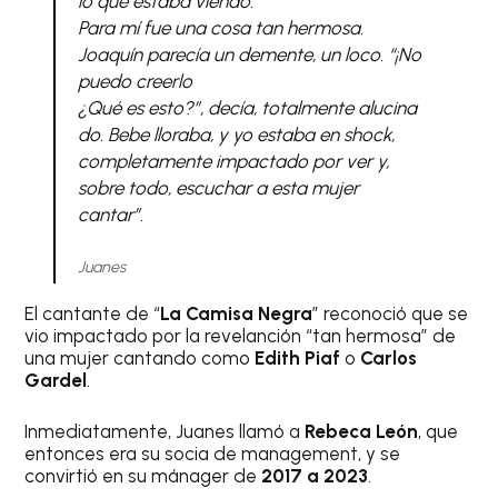
lo que estaba viendo.
Para mí fue una cosa tan hermosa.
Joaquín parecía un demente, un loco. “¡No
puedo creerlo
¿Qué es esto?”, decía, totalmente alucina
do. Bebe lloraba, y yo estaba en shock,
completamente impactado por ver y,
sobre todo, escuchar a esta mujer
cantar”.
Juanes
El cantante de “
La Camisa Negra
” reconoció que se
vio impactado por la revelanción “tan hermosa” de
una mujer cantando como
Edith Piaf
o
Carlos
Gardel
.
Inmediatamente, Juanes llamó a
Rebeca León
, que
entonces era su socia de management, y se
convirtió en su mánager de
2017 a 2023
.