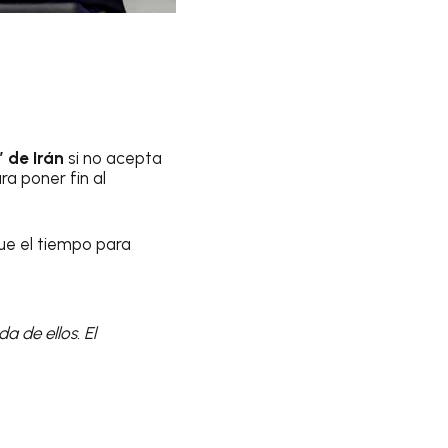
 de Irán
si no acepta
a poner fin al
ue el tiempo para
a de ellos. El