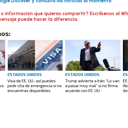
gle Discover y consulta las noticias al momento.
 o información que quieras compartir? Escríbenos al W
mensaje puede hacer la diferencia.
os:
ESTADOS UNIDOS
ESTADOS UNIDOS
ES
Visa de EE. UU.: así puedes
Trump advierte a Irán: “Lo van
EE
os:
pedir cita de emergencia si no
a pasar muy mal” si no firma
Ab
encuentras disponibles
acuerdo con EE. UU.
do