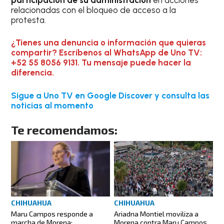
relacionadas con el bloqueo de acceso a la
protesta.
¿Tienes una denuncia o información que quieras
compartir? Escríbenos al WhatsApp de Uno TV:
+52 55 8056 9131. Tu mensaje puede hacer la
diferencia.
Sigue a Uno TV en Google Discover y consulta las
noticias al momento
Te recomendamos:
CHIHUAHUA
CHIHUAHUA
Maru Campos responde a
Ariadna Montiel moviliza a
marcha de Morena:
Morena contra Maru Campos