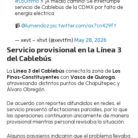
#LoÚltimo
⚡️ ¡A medio camino! Se interrumpe
servicio de Cablebús de la CDMX por falta de
energía eléctrica
📹
@lumendoz
pic.twitter.com/ax7cn429fY
— xevt – xhvt (@xevtfm)
May 28, 2026
Servicio provisional en la Línea 3
del Cablebús
La
Línea 3 del Cablebús
conecta la zona de
Los
Pinos-Constituyentes
con
Vasco de Quiroga
,
atravesando distintos puntos de Chapultepec y
Álvaro Obregón.
De acuerdo con reportes difundidos en redes, el
servicio presentó afectaciones parciales, por lo que
las operaciones continuaron únicamente de manera
provisional mientras personal revisaba la situación.
Algunos pasajeros indicaron que el problema llevaba