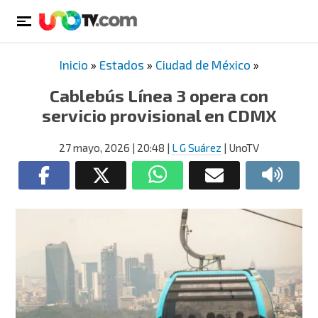
Inicio
»
Estados
»
Ciudad de México
»
Cablebús Línea 3 opera con
servicio provisional en CDMX
27 mayo, 2026
| 20:48
|
L G Suárez
| UnoTV