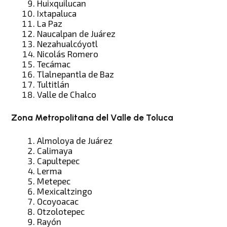
Huixquilucan
Ixtapaluca
La Paz
Naucalpan de Juárez
Nezahualcóyotl
Nicolás Romero
Tecámac
Tlalnepantla de Baz
Tultitlán
Valle de Chalco
Zona Metropolitana del Valle de Toluca
Almoloya de Juárez
Calimaya
Capultepec
Lerma
Metepec
Mexicaltzingo
Ocoyoacac
Otzolotepec
Rayón