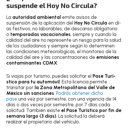
suspende el Hoy No Circula?
La
autoridad ambiental
emite avisos de
suspensión de la aplicación del
Hoy No Circula
en dí­
as festivos, no laborables, de descanso obligatorio
o
temporadas vacacionales
, siempre y cuando la
calidad del aire no represente un riesgo para la salud
de los ciudadanos y siempre según lo determinen
las condiciones meteorológicas, el monitoreo de la
calidad del aire y las concentraciones de
emisiones
contaminantes CDMX
.
Si viajas por turismo, puedes solicitar el
Pase Turí­
stico para tu automóvil
. Esta licencia permite
transitar por
la Zona Metropolitana del Valle de
México sin sanciones
.
Podrás obtener dicho
pase
una vez por semestre, con una vigencia de 14
dí­as o dos veces por semestre, por 7 dí­as cada
solicitud. También existe
el Pase Turí­stico por fin de
semana largo (3 dí­as)
. La solicitud la deberá
realizar el propietario del vehí­culo.