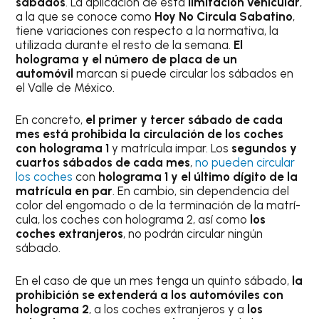
sábados
. La aplicación de esta
limitación vehicular
,
a la que se conoce como
Hoy No Circula Sabatino
,
tiene variaciones con respecto a la normativa, la
utilizada durante el resto de la semana.
El
holograma y el número de placa de un
automóvil
marcan si puede circular los sábados en
el Valle de México.
En concreto,
el primer y tercer sábado de cada
mes está prohibida la circulación de los coches
con holograma 1
y matrí­cula impar. Los
segundos y
cuartos sábados de cada mes
,
no pueden circular
los coches
con
holograma 1 y el último dí­gito de la
matrícula en par
. En cambio, sin dependencia del
color del engomado o de la terminación de la matrí­
cula, los coches con holograma 2, así­ como
los
coches extranjeros
, no podrán circular ningún
sábado.
En el caso de que un mes tenga un quinto sábado,
la
prohibición se extenderá a los automóviles con
holograma 2
, a los coches extranjeros y a
los