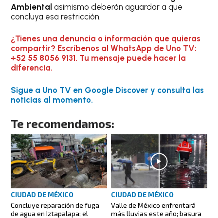
Ambiental
asimismo deberán aguardar a que
concluya esa restricción.
¿Tienes una denuncia o información que quieras
compartir? Escríbenos al WhatsApp de Uno TV:
+52 55 8056 9131. Tu mensaje puede hacer la
diferencia.
Sigue a Uno TV en Google Discover y consulta las
noticias al momento.
Te recomendamos:
CIUDAD DE MÉXICO
CIUDAD DE MÉXICO
Concluye reparación de fuga
Valle de México enfrentará
de agua en Iztapalapa; el
más lluvias este año; basura