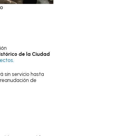
ro
ción
istórico de la Ciudad
yectos.
á sin servicio hasta
a reanudación de