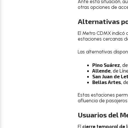
Ante esta situación, a
otras opciones de acces
Alternativas po
El Metro CDMX indicó q
estaciones cercanas de 
Las alternativas dispon
Pino Suárez
, d
Allende
, de Lín
San Juan de Le
Bellas Artes
, d
Estas estaciones permi
afluencia de pasajeros
Usuarios del M
El
cierre temporal de 